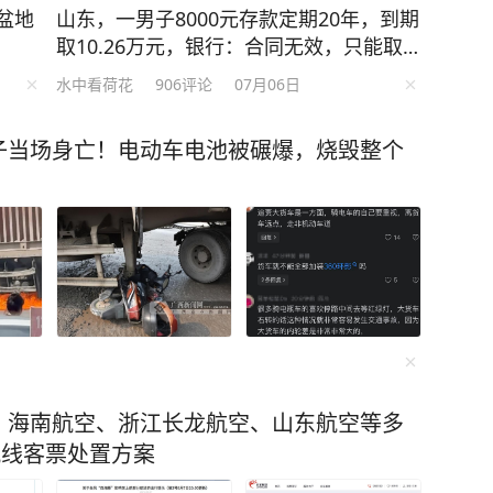
盆地
山东，一男子8000元存款定期20年，到期
取10.26万元，银行：合同无效，只能取9
600元，男子告上法庭，法院判了！
水中看荷花
906
评论
07月06日
子当场身亡！电动车电池被碾爆，烧毁整个
、海南航空、浙江长龙航空、山东航空等多
航线客票处置方案