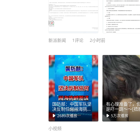
新派新闻
1
评论
2小时前
国防部：中国军队坚
有心理准备了，
决反制任何闹海挑衅
是吓一跳～～[捂
图谋！8月7日下午，
2689
次播放
5万
次播放
国防部新闻发言人陈
曦大校就近期涉军问
小视频
题发布消息