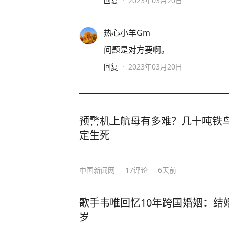
回复
·
2023年03月20日
热心小羊Gm
问题是对方要啊。
回复
·
2023年03月20日
预警机上航母有多难？几十吨铁鸟
定生死
中国新闻网
17
评论
6天前
歌手韦唯回忆10年跨国婚姻：结
岁