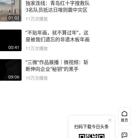
独家连线：青岛红十字搜救队
3名队员抵达日喀则震中灾区
01:02
11万
次播放
“不贴年画，就不算过年”，这
是被我们遗忘的非遗木板年画
00:41
11万
次播放
“三微”作品展播｜微视频：斩
断伸向企业“秘钥”的黑手
09:06
10万
次播放
首页
扫码下载今日头条