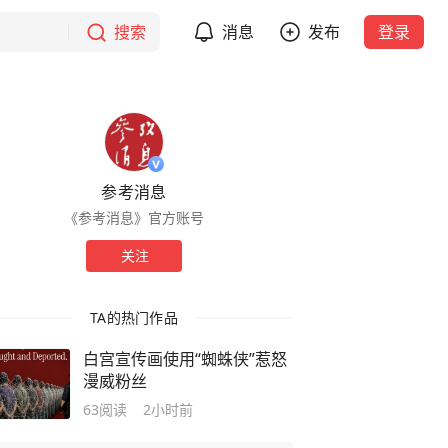
搜索
消息
发布
登录
参考消息
《参考消息》官方账号
关注
TA的热门作品
白宫宣传画使用“蜘蛛侠”惹怒
漫威粉丝
63
阅读
2小时前