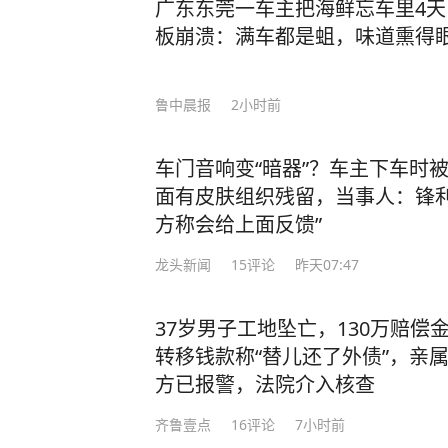
广东东莞一车主把海鲜忘车里4
板崩溃：满车都是蛆，味道熏得
鲁中晨报
2小时前
车门音响变“暗器”？车主下车时
面有皮肤组织残留，当事人：锋利
方称会给上面反馈”
龙头新闻
15
评论
昨天07:47
37岁男子工地坠亡，130万赔偿
转移钱款称“替儿还了外债”，亲属
方已报警，法院介入核查
齐鲁壹点
16
评论
7小时前