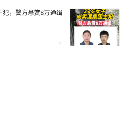
主犯，警方悬赏8万通缉
中国人正在抛弃旅行社？
巴被紧急送医，情况极