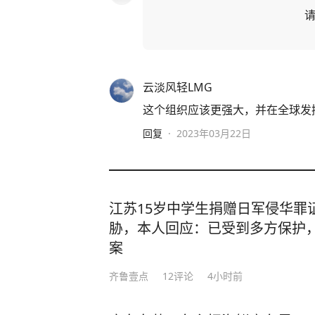
云淡风轻LMG
这个组织应该更强大，并在全球发
回复
·
2023年03月22日
江苏15岁中学生捐赠日军侵华罪
胁，本人回应：已受到多方保护
案
齐鲁壹点
12
评论
4小时前