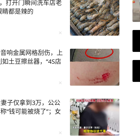
天，打开门瞬间洗车店老
眼睛都是辣的
被音响金属网格刮伤，上
如土豆擦丝器，“4S店
金妻子仅拿到3万，公公
称“钱可能被烧了”；女