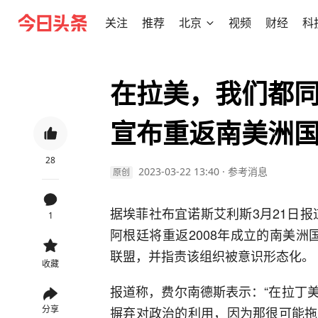
关注
推荐
北京
视频
财经
科
在拉美，我们都同
宣布重返南美洲
28
2023-03-22 13:40
·
参考消息
原创
据埃菲社布宜诺斯艾利斯3月21日报
1
阿根廷将重返2008年成立的南美洲国
联盟，并指责该组织被意识形态化。
收藏
报道称，费尔南德斯表示：“在拉丁
分享
摒弃对政治的利用，因为那很可能拖