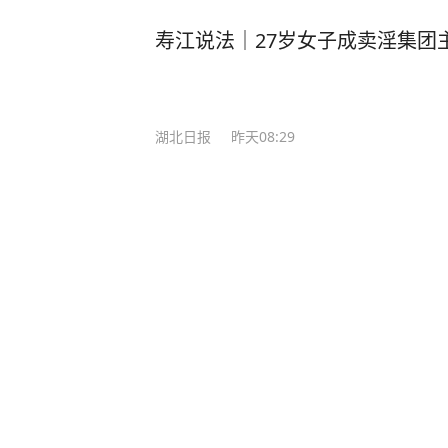
寿江说法｜27岁女子成卖淫集团
湖北日报
昨天08:29
“大规模闭店、订单暴跌50%”，
三联生活周刊
221
评论
6小时前
以媒爆料：伊朗最高领袖穆杰塔