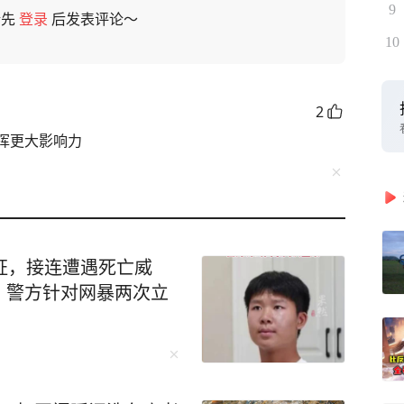
9
请先
登录
后发表评论～
10
2
挥更大影响力
证，接连遭遇死亡威
，警方针对网暴两次立