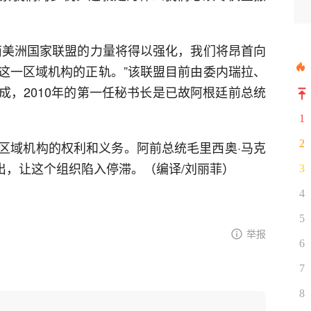
南美洲国家联盟的力量将得以强化，我们将昂首向
这一区域机构的正轨。”该联盟目前由委内瑞拉、
成，2010年的第一任秘书长是已故阿根廷前总统
1
2
区域机构的权利和义务。阿前总统毛里西奥·马克
布退出，让这个组织陷入停滞。（编译/刘丽菲）
3
4
5
举报
6
7
8