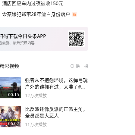
酒店回应车内过夜被收150元
命案嫌犯逃窜28年漂白身份落户
扫码下载今日头条APP
看最新、最热资讯内容
精彩视频
换一换
强者从不抱怨环境，这弹弓玩
户外的谁拥有过，太准了#弹
弓#户外
00:15
12万
次播放
比反派还像反派的正派主角，
全员都是大恶人！
06:02
11万
次播放