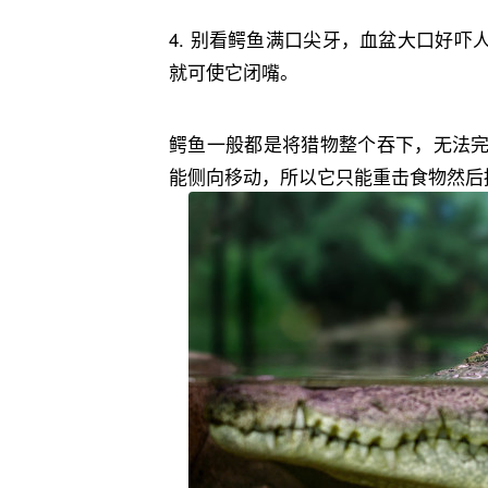
4. ‬别看鳄鱼满口尖牙，血盆大口好
就可使它闭嘴。
鳄鱼一般都是将猎物整个吞下，无法
能侧向移动，所以它只能重击食物然后