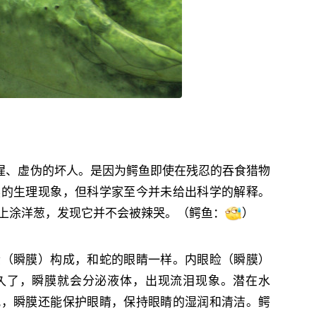
惺惺、虚伪的坏人。是因为鳄鱼即使在残忍的吞食猎物
然的生理现象，但科学家至今并未给出科学的解释。
上涂洋葱，发现它并不会被辣哭。（鳄鱼‬：
）
睑（瞬膜）构成，和蛇的眼睛一样。内眼睑（瞬膜）
久了，瞬膜就会分泌液体，出现流泪现象。潜在水
况，瞬膜还能保护眼睛，保持眼睛的湿润和清洁。鳄