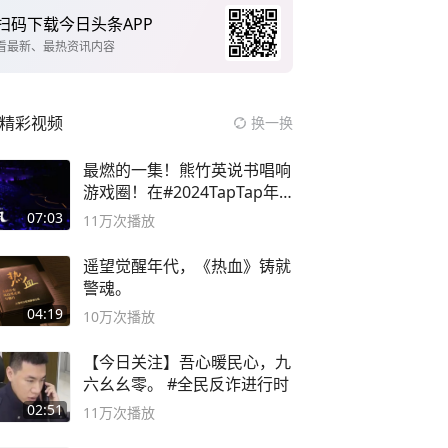
扫码下载今日头条APP
看最新、最热资讯内容
精彩视频
换一换
最燃的一集！熊竹英说书唱响
游戏圈！在#2024TapTap年
度游戏大赏
07:03
11万
次播放
遥望觉醒年代，《热血》铸就
警魂。
04:19
10万
次播放
【今日关注】吾心暖民心，九
六幺幺零。 #全民反诈进行时
02:51
11万
次播放