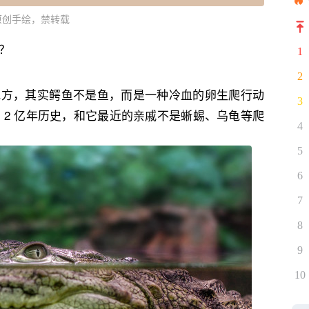
原创手绘，禁转载
‬？
1
2
地方，其实鳄鱼不是鱼，而是一种冷血的卵生爬行动
3
 2 亿年历史，和它最近的亲戚不是蜥蜴、乌龟等爬
4
5
6
7
8
9
10