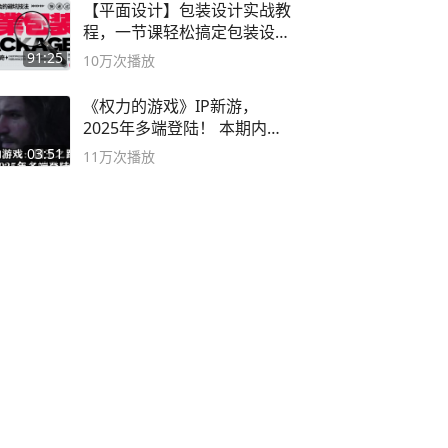
【平面设计】包装设计实战教
程，一节课轻松搞定包装设计
流程！
91:25
10万
次播放
《权力的游戏》IP新游，
2025年多端登陆！ 本期内容
概要
03:51
11万
次播放