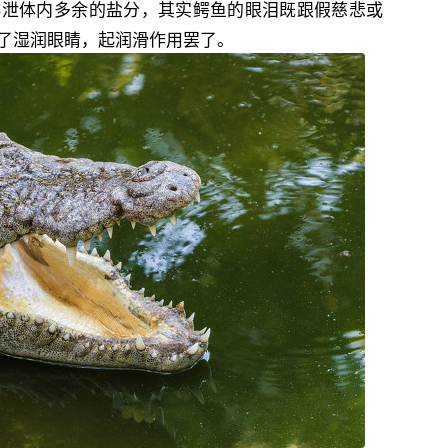
排泄体内多余的盐分，其实鳄鱼的眼泪既跟假慈悲或
了湿润眼睛，起润滑作用罢了。