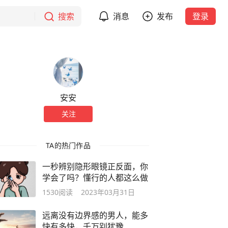
搜索
消息
发布
登录
安安
关注
TA的热门作品
一秒辨别隐形眼镜正反面，你
学会了吗？懂行的人都这么做
1530
阅读
2023年03月31日
远离没有边界感的男人，能多
快有多快，千万别犹豫