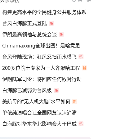
头条热榜
构建更高水平的全民健身公共服务体系
台风白海豚正式登陆
伊朗最高领袖与总统会谈
Chinamaxxing全球出圈！是啥意思
台风登陆现场：狂风怒扫雨水横飞
200多位院士专家为一人齐聚哈工程
伊朗陆军司令：将回应任何敌对行动
白海豚已减弱为台风级
美航母的“无人机大脑”水平如何
单依纯演唱会让全国网友认识浐灞
白海豚对华东华北影响会大于巴威