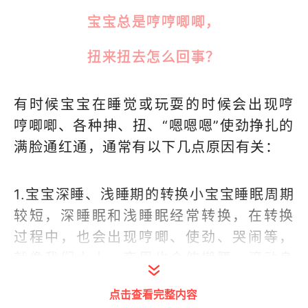
宝宝总是哼哼唧唧，
扭来扭去怎么回事？
有时候宝宝在睡觉或玩耍的时候会出现哼
哼唧唧、各种抻、扭、“嗯嗯嗯”使劲挣扎的
满脸通红通，通常有以下几点原因有关：
1.宝宝深睡、浅睡期的转换小宝宝睡眠周期
较短，深睡眠和浅睡眠经常转换，在转换
过程中，也会出现哼唧、使劲、哭闹等，
就像我们大人，夜里也会伸懒腰，滚动身
体。这些随着月龄的增大，情况会越来越
点击查看完整内容
好，睡的时间也会越来越长。