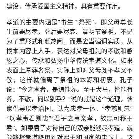
建设，传承爱国主义精神，具有重要作用。
孝道的主要内涵是“事生”“祭死”，即父母尊长
生前要尽孝，死后要尽哀。清明节祭祖，不是
为了重形式和赶热闹，而是应当强调实质，从
根本内容上入手，表达对父母祖先的孝敬和感
恩之心，传承和弘扬中华传统孝道文化。如果
表面上厚葬奢祭，实际上却对父母既不孝又不
敬，这样就偏离了祭祖的本源和初衷。孔子
说：“今之孝者，是谓能养。至于犬马，皆能有
养。不敬，何以别乎？”说的就是这个道理。儒
家倡导以孝治国，认为忠孝一体。“孝慈则忠”
“以孝事君则忠”“君子之事亲孝，故忠可移于
君”。如果君子对待自己的双亲能够尽孝道，就
能够将孝道移用到对君主和国家的忠诚上，这