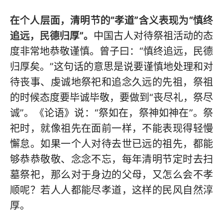
在个人层面，清明节的“孝道”含义表现为“慎终
追远，民德归厚”。
中国古人对待祭祖活动的态
度非常地恭敬谨慎。曾子曰：“慎终追远，民德
归厚矣。”这句话的意思是说要谨慎地处理和对
待丧事、虔诚地祭祀和追念久远的先祖，祭祖
的时候态度要毕诚毕敬，要做到“丧尽礼，祭尽
诚”。《论语》说：“祭如在，祭神如神在”。祭
祀时，就像祖先在面前一样，不能表现得轻慢
懈怠。如果一个人对待去世已远的祖先，都能
够恭恭敬敬、念念不忘，每年清明节定时去扫
墓祭祀，那么对于身边的父母，又怎么会不孝
顺呢？若人人都能尽孝道，这样的民风自然淳
厚。