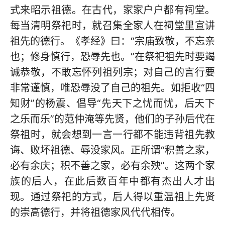
式来昭示祖德。在古代，家家户户都有祠堂。
每当清明祭祀时，就召集全家人在祠堂里宣讲
祖先的德行。《孝经》曰：“宗庙致敬，不忘亲
也；修身慎行，恐辱先也。”在祭祀祖先时要竭
诚恭敬，不敢忘怀列祖列宗；对自己的言行要
非常谨慎，唯恐辱没了自己的祖先。如拒收“四
知财”的杨震、倡导“先天下之忧而忧，后天下
之乐而乐”的范仲淹等先贤，他们的子孙后代在
祭祖时，就会想到一言一行都不能违背祖先教
诲、败坏祖德、辱没家风。正所谓“积善之家，
必有余庆；积不善之家，必有余殃”。这两个家
族的后人，在此后数百年中都有杰出人才出
现。通过祭祀的方式，后人得以重温祖上先贤
的崇高德行，并将祖德家风代代相传。