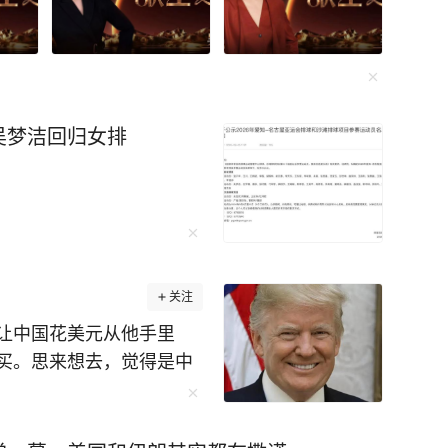
吴梦洁回归女排
关注
让中国花美元从他手里
买。思来想去，觉得是中
创了海湾国家的石油出
国对自身石油消费的掌控
那几个产油大户还在正常