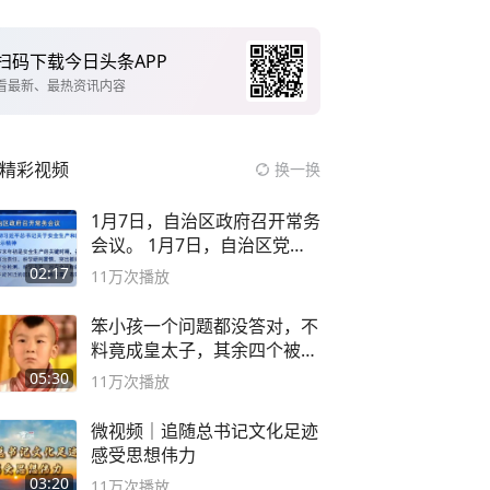
扫码下载今日头条APP
看最新、最热资讯内容
精彩视频
换一换
1月7日，自治区政府召开常务
会议。 1月7日，自治区党委
副书记
02:17
11万
次播放
笨小孩一个问题都没答对，不
料竟成皇太子，其余四个被处
死
05:30
11万
次播放
微视频｜追随总书记文化足迹
感受思想伟力
03:20
11万
次播放