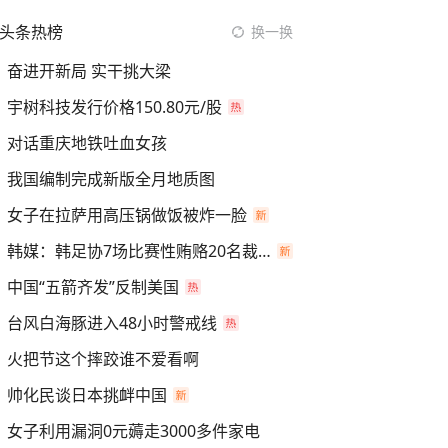
头条热榜
换一换
奋进开新局 实干挑大梁
宇树科技发行价格150.80元/股
对话重庆地铁吐血女孩
我国编制完成新版全月地质图
女子在拉萨用高压锅做饭被炸一脸
韩媒：韩足协7场比赛性贿赂20名裁判
中国“五箭齐发”反制美国
台风白海豚进入48小时警戒线
火把节这个摔跤谁不爱看啊
帅化民谈日本挑衅中国
女子利用漏洞0元薅走3000多件家电