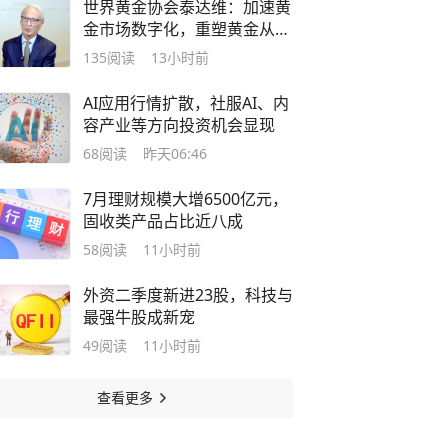
世界黄金协会泰达维：加速黄
金市场数字化，重塑黄金从矿
源到指尖的信任链条
135
阅读
13小时前
AI应用行情扩散，社服AI、内
容产业等方向投资机会显现
68
阅读
昨天06:46
7月理财规模大增6500亿元，
固收类产品占比近八成
58
阅读
11小时前
外资二季度新进23股，科技与
最强牛股成新宠
49
阅读
11小时前
查看更多