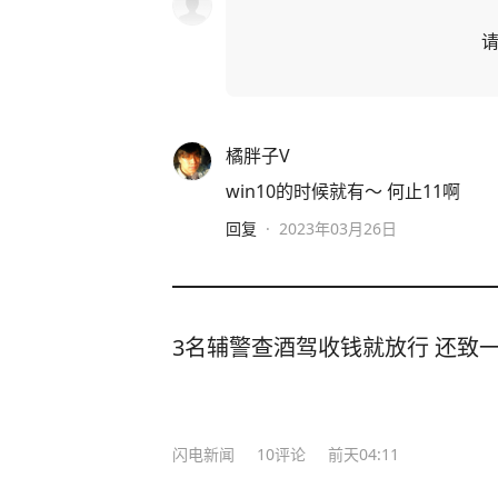
橘胖子V
win10的时候就有～ 何止11啊
回复
·
2023年03月26日
3名辅警查酒驾收钱就放行 还致
闪电新闻
10
评论
前天04:11