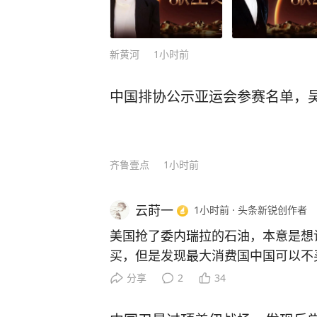
新黄河
1小时前
中国排协公示亚运会参赛名单，
齐鲁壹点
1小时前
云莳一
1小时前
·
头条新锐创作者
美国抢了委内瑞拉的石油，本意是想
买，但是发现最大消费国中国可以不
东的原因。然后美国对伊朗战争又重
分享
2
34
口、心想这回你总得买了吧。但是中
力超出了所有人的想象。 只要中东