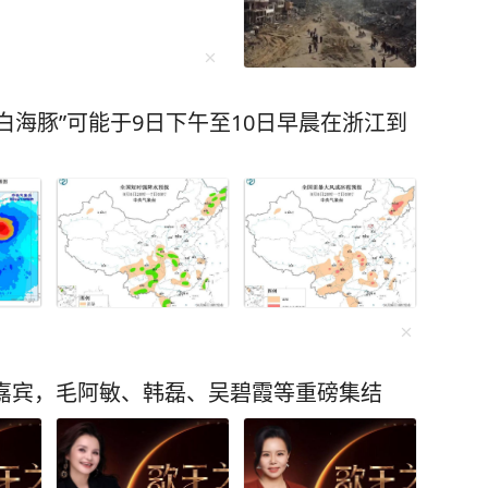
白海豚”可能于9日下午至10日早晨在浙江到
唱嘉宾，毛阿敏、韩磊、吴碧霞等重磅集结