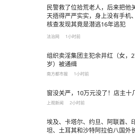
民警救了位拾荒老人，后来把他
天捂得严严实实，身上没有手机
核查发现其竟是潜逃16年逃犯
法治网
1小时前
组织卖淫集团主犯余井红（女，2
岁）被通缉
南方都市报
1小时前
窗没关严，10万元没了！店主十
上观新闻
2小时前
埃及、卡塔尔、约旦、阿联酋、
坦、土耳其和沙特阿拉伯八国外