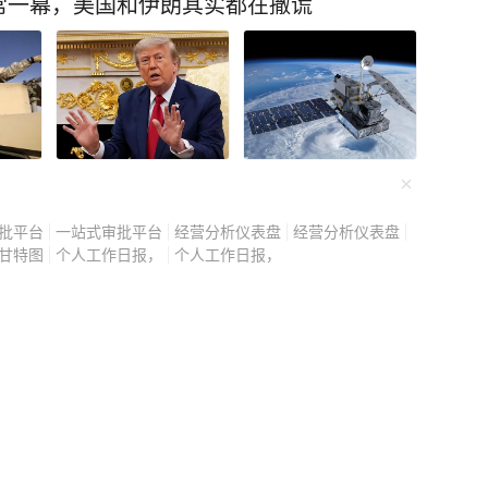
常一幕，美国和伊朗其实都在撒谎
石油溢价买单，沙特、伊
一根根支柱，撑住了中国
倒，任何卖家想抬价，都
显然读懂了这一层逻辑，
的，对伊朗的施压步步升
油轮被扣、航道遇袭、运
供应被撕开了一道大口子。
批平台
一站式审批平台
经营分析仪表盘
经营分析仪表盘
，但本质上，它是美国在
甘特图
个人工作日报，
个人工作日报，
但中国没有像教科书里写
国的高价货，相反，整个
般的平稳。 有人把这归
对了一半，更底层的原因
在过去十年里悄悄完成了
消费的结构性转型，再到
是被重新布过一道线，每
散承压。 所以当中东出