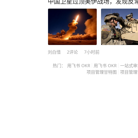
中国卫星过顶美伊战场，发现反
发货，中国就不会为任何单一来源的
拉克、阿联酋，这些传统供应商就像
石油进口的基本盘，只要这些支柱不
只会被晾在一边。 华盛顿的决策层
所以接下来发生的事情，几乎是必然
级，海湾地区的石油出口频频受挫，
刘白惜
2
评论
7小时前
输保险费用飙涨，中东石油的稳定
热门：
用飞书 OKR
用飞书 OKR
一站式审
这一幕看上去像是地缘政治的老戏码
项目管理甘特图
项目管理
给中国制造一个别无选择的困境。 
的那样四处找油，更没有急着去接美
能源进口体系展现出了一种近乎机械
结为战略储备的功劳，没错，但只说
是，中国对石油消费的掌控力，已经
重构，从炼化端的产能调配，到终端
进口来源的极分散布局，整个链条像
一个环节都不再是单独受力，而是分