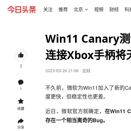
关注
推荐
北京
视频
财经
科
Win11 Cana
连接Xbox手柄
2
2023-03-26 21:06
·
总财
不久前，微软为Win11加入了新的C
1
度更快，但稳定性也更差。
收藏
近日，微软官方就确定，
在Win11 
存在一个相当离奇的Bug。
分享