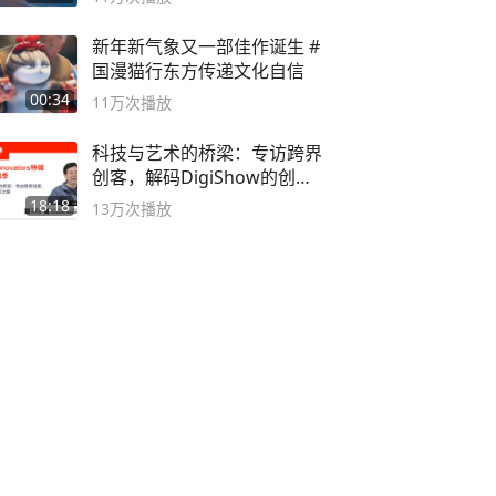
新年新气象又一部佳作诞生 #
国漫猫行东方传递文化自信
00:34
11万
次播放
科技与艺术的桥梁：专访跨界
创客，解码DigiShow的创新
之路
18:18
13万
次播放