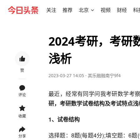
关注
推荐
北京
视频
财经
科
2024考研，考
浅析
赞
2023-03-27 14:05
·
其乐融融南宁9f4
最近，经常有同学问我考研数学考察
评论
研，考研数学试卷结构及考试特点浅
收藏
1、试卷结构
选择题：8题(每题4分);填空题：6题(
分享