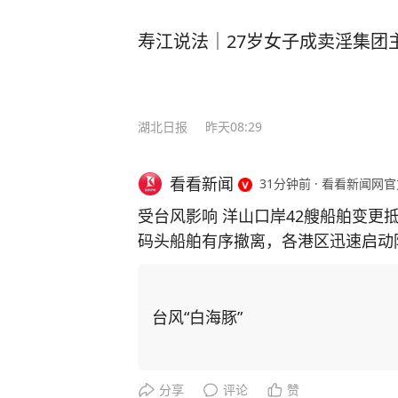
寿江说法｜27岁女子成卖淫集团
湖北日报
昨天08:29
看看新闻
31分钟前
·
看看新闻网官
受台风影响 洋山口岸42艘船舶变更
码头船舶有序撤离，各港区迅速启动
头抢抓窗口期全力疏港，口岸迎来国
站统计，8月5日口岸完成国际航行船舶
3时，最后一艘国际航行船舶“中远海运
台风“白海豚”
分，累计有42艘国际航行船舶变更抵
艘。 根据调度安排，8月8日6时起
日8时起，暂停重箱进提箱作业。目前
分享
评论
赞