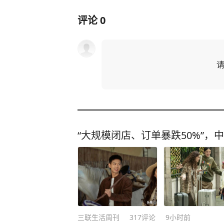
评论
0
“大规模闭店、订单暴跌50%”，
三联生活周刊
317
评论
9小时前