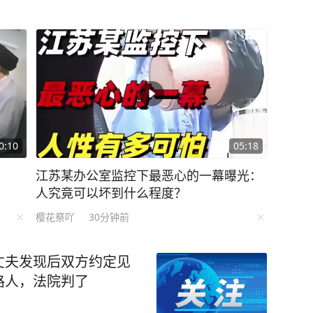
模式。 ​ 为在台风来临前完成船舶撤离、人员清
作业时间，高效完成货物收尾作业，仅剩3艘国际
山边检站主动靠前、精准联动，密切对接港区运
船期动态，配齐执勤警力、保障查验窗口运转，
收尾作业高效有序；同时强化台风期间驻岛警力
部位，使用沙袋、胶布、地钉等物资做好封堵加
风过境期间执勤设备完好、营区安全稳定。 编辑:
0:10
05:18
图片]
江苏某办公室监控下最恶心的一幕曝光：
人究竟可以坏到什么程度？
樱花祭吖
30分钟前
丈夫发现后双方约定见
路人，法院判了