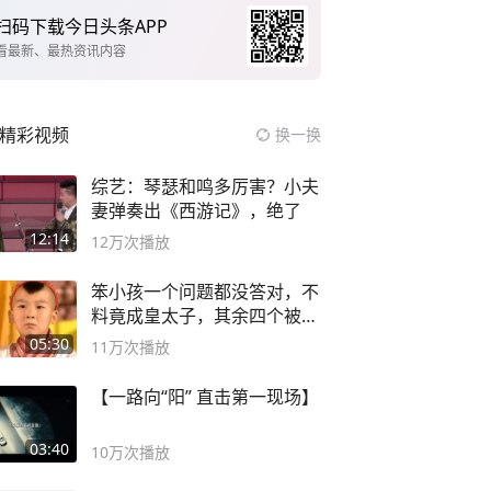
扫码下载今日头条APP
看最新、最热资讯内容
精彩视频
换一换
综艺：琴瑟和鸣多厉害？小夫
妻弹奏出《西游记》，绝了
12:14
12万
次播放
笨小孩一个问题都没答对，不
料竟成皇太子，其余四个被处
死
05:30
11万
次播放
【一路向“阳” 直击第一现场】
03:40
10万
次播放