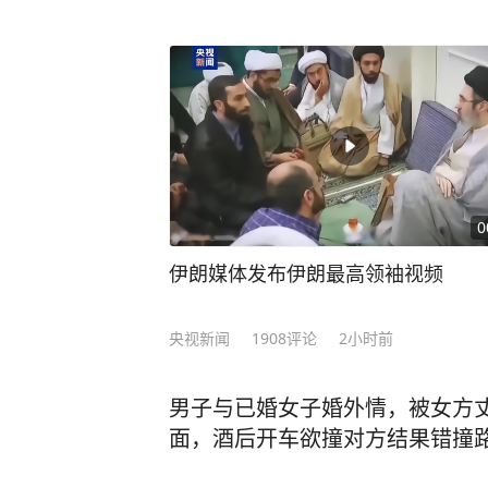
各码头落实无船、无车、无人封闭管控
场各项任务，辖区港航企业抢抓有限
航行船舶待台风过境后回靠作业。洋
营单位、船舶代理及船方，实时跟踪
全力保障船舶集中离港避风以及码头
部署，对查验设施、营区门窗等重点
固，深入排查各类安全隐患，确保台
0
沈春琛 通讯员: 蔡文亮 责编: 顾怡玫[
伊朗媒体发布伊朗最高领袖视频
央视新闻
1908
评论
2小时前
男子与已婚女子婚外情，被女方
面，酒后开车欲撞对方结果错撞