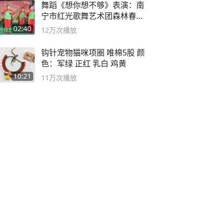
舞蹈《想你想不够》表演：南
宁市红光歌舞艺术团森林春红
舞蹈队。
02:40
12万
次播放
钩针宠物猫咪项圈 唯棉5股 颜
色：军绿 正红 乳白 鸡黄
10:21
11万
次播放