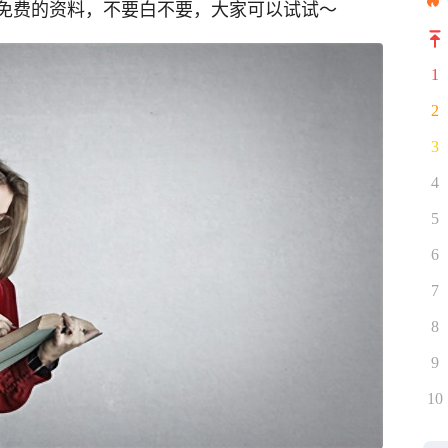
免费的资料，不要白不要，大家可以试试～
1
2
3
4
5
6
7
8
9
10