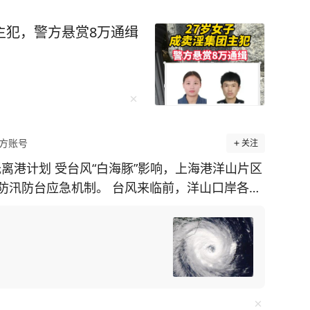
主犯，警方悬赏8万通缉
方账号
关注
抵离港计划 受台风“白海豚”影响，上海港洋山片区
防汛防台应急机制。 台风来临前，洋山口岸各码
际航行船舶入出境（港）作业高峰。据洋山边检
作业24艘，8月6日29艘，8月7日19艘；当晚2
秘鲁”轮驶离洋山港盛东码头。截至8日17时30
离港计划，涉及入出境船舶12艘、入出港船舶30
，洋山港各集装箱码头暂停空箱进提箱作业；8月8
，洋山港100余台岸桥全部抬起吊臂降低风阻，