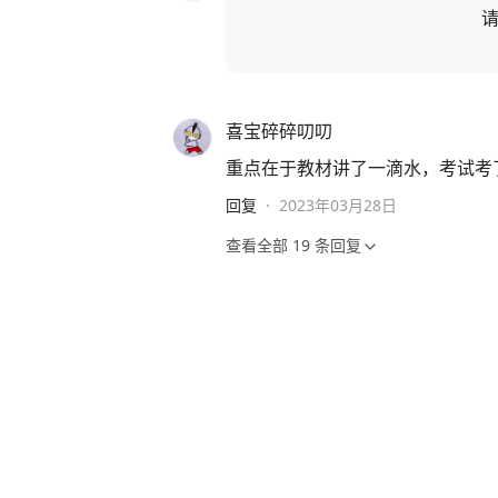
喜宝碎碎叨叨
重点在于教材讲了一滴水，考试考
回复
·
2023年03月28日
查看全部
19
条回复
一个柚子
我的孩子早上7:50到校。课间基
中午饭送到教室，老师安排孩子们
一个校园儿根本装不下，然后整个
课，还要写作业，有的时候老师会讲
休息又开始写作业。我儿子比较磨蹭
有。孩子经常哭着说，为什么我们