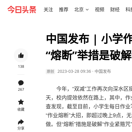
关注
推荐
北京
视频
财经
科
中国发布 | 小
“熔断”举措是破解
138
2023-03-28 09:36
·
中国发布
原创
今年，“双减”工作再次向深水
267
天，校内提效依然在路上，其中，作
查发现，截至目前，小学生每日作业
收藏
“作业熔断”大招，即超过晚上9点，
做。但“熔断”措施是破解“作业紧箍咒”
分享