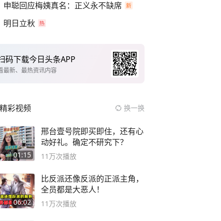
申聪回应梅姨真名：正义永不缺席
明日立秋
扫码下载今日头条APP
看最新、最热资讯内容
精彩视频
换一换
邢台壹号院即买即住，还有心
动好礼。确定不研究下？
01:15
11万
次播放
比反派还像反派的正派主角，
全员都是大恶人！
06:02
11万
次播放