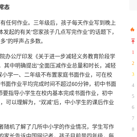
常态
没有任何作业。三年级后，孩子每天作业写到晚上
体发起的有关“您家孩子几点写完作业”的话题下，
多”的呼声占多数。
1
国务院办公厅印发《关于进一步减轻义务教育阶段学
2
，其中明确提出“全面压减作业总量和时长，减轻
确保小学一、二年级不布置家庭书面作业，可在校
3
级书面作业平均完成时间不超过60分钟，初中书面
4
教师要指导小学生在校内基本完成书面作业，初中
5
，可以理解为，“双减”后，中小学生的课后作业
6
7
者随机了解了几所中小学的作业情况，学生写作
8
的家长告诉中国网记者，孩子目前是四年级，每