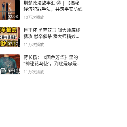
荆楚政法故事汇 ㉜ | 【揭秘
经济犯罪手法，共筑平安防线
02:08
10万
次播放
巨丰杯 勇弃双马 阎大师底线
猛攻 献卒催杀 潘大师精妙入
局
07:57
11万
次播放
蒋长扬：《国色芳华》里的
“神秘花鸟使”，到底是忠是
奸？
02:11
11万
次播放