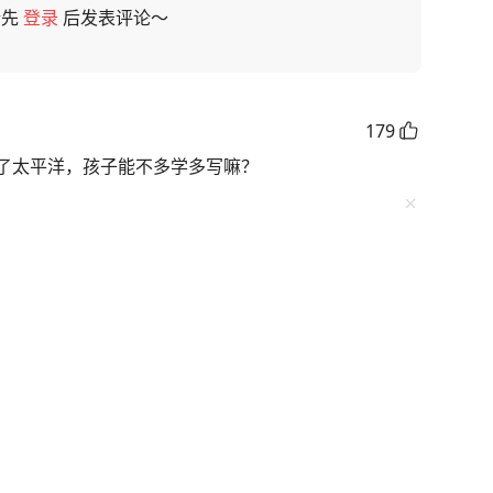
请先
登录
后发表评论～
179
了太平洋，孩子能不多学多写嘛？
67
本不出来玩儿。因为怕出安全问题，因为学校孩子太多。
吃完饭直接就写作业，不出来散步还是因为孩子太多，
中午就在写作业中度过，下午上完课之后还有两节延时
卷子或者测验，孩子放学回到家，6:30吃吃饭，休息
，基本上都在9:30以后。孩子一点儿玩儿的时间都没
中午吃完饭那会儿活动时间不让我们活动？现在的孩子