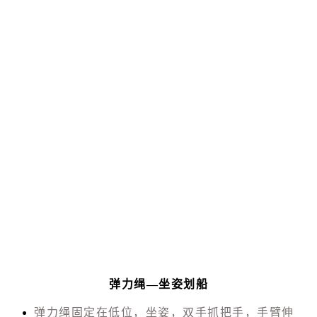
弹力绳—坐姿划船
弹力绳固定在低位，坐姿，双手抓把手，手臂伸