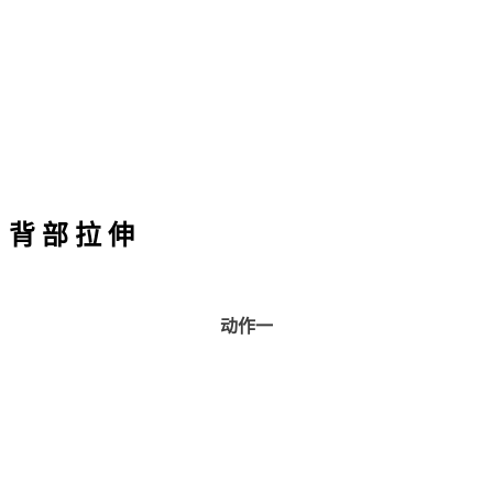
背 部 拉 伸
动作一