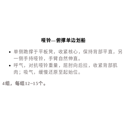
哑铃—俯撑单边划船
单侧跪撑于平板凳，收紧核心，保持背部平直，另
一侧手持哑铃，手臂自然伸直。
呼气，对抗哑铃重量，屈肘向后拉，收紧背部肌
肉；吸气，缓慢还原至起始位。
4组，每组12~15个。