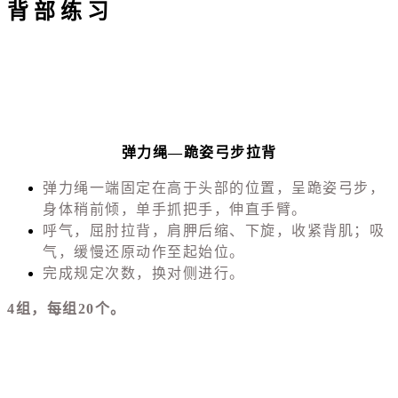
背 部 练 习
弹力绳—跪姿弓步拉背
弹力绳一端固定在高于头部的位置，呈跪姿弓步，
身体稍前倾，单手抓把手，伸直手臂。
呼气，屈肘拉背，肩胛后缩、下旋，收紧背肌；吸
气，缓慢还原动作至起始位。
完成规定次数，换对侧进行。
4组，每组20个。