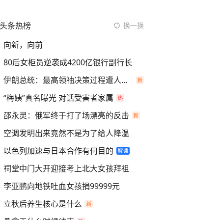
头条热榜
换一换
向新，向前
80后女柜员逆袭成4200亿银行副行长
伊朗总统：最高领袖决策过程遭人利用
“梅姨”真名曝光 对话受害者家属
邵永灵：俄军终于打了场漂亮的反击
空调发明出来竟然不是为了给人降温
以色列加速与日本合作有何目的
祠堂中门大开迎接考上北大女孩拜祖
李亚鹏向地铁吐血女孩捐99999元
立秋后养生核心是什么