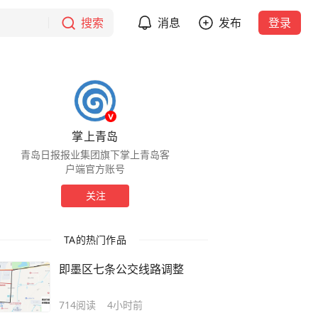
搜索
消息
发布
登录
掌上青岛
青岛日报报业集团旗下掌上青岛客
户端官方账号
关注
TA的热门作品
即墨区七条公交线路调整
714
阅读
4小时前