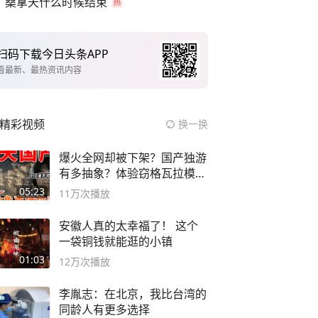
桑拿天什么时候结束
扫码下载今日头条APP
看最新、最热资讯内容
精彩视频
换一换
爆火全网却被下架？国产独游
有多抽象？体验窃格瓦拉模拟
器！
05:23
11万
次播放
安徽人真的太幸福了！ 这个
一袋铜钱就能逛的小镇
01:03
12万
次播放
李胤志：在北京，我比台湾的
同龄人有更多选择