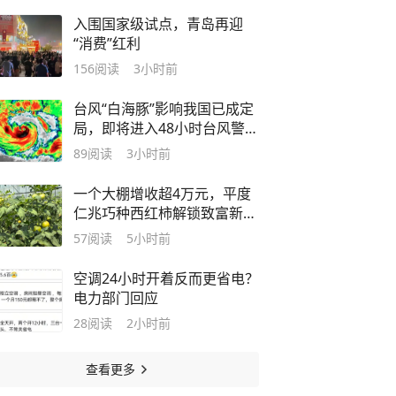
入围国家级试点，青岛再迎
“消费”红利
156
阅读
3小时前
台风“白海豚”影响我国已成定
局，即将进入48小时台风警戒
线
89
阅读
3小时前
一个大棚增收超4万元，平度
仁兆巧种西红柿解锁致富新模
式
57
阅读
5小时前
空调24小时开着反而更省电？
电力部门回应
28
阅读
2小时前
查看更多