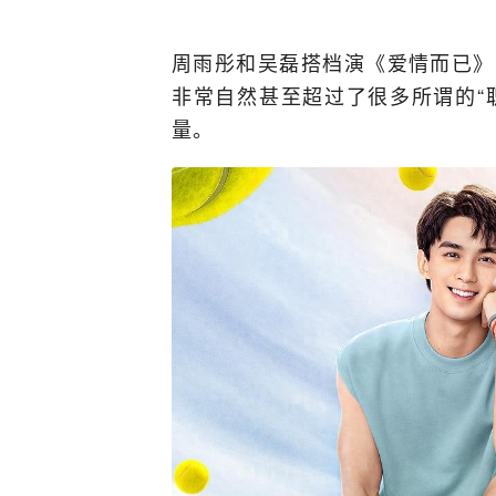
周雨彤和吴磊搭档演《爱情而已》
非常自然甚至超过了很多所谓的“职
量。