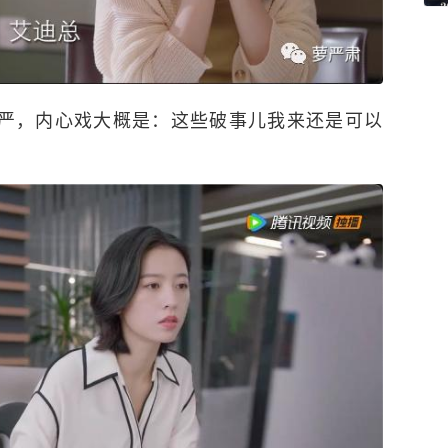
严，内心戏大概是：这些破事儿我来还是可以