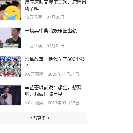
爆完床照又爆第二次，鹿晗出
轨了吗
13万
阅读
07月06日
一场典中典的娱乐圈出轨
11万
阅读
03月31日
恐怖故事：他代孕了300个孩
子
8.8万
阅读
2025年11月21日
辛芷蕾以前说：想红，想赚
钱，想做国际巨星
4.6万
阅读
2025年09月07日
查看更多