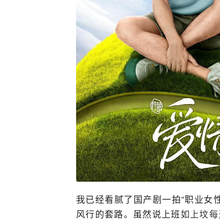
我已经看腻了国产剧一拍“职业女
风行的套路。虽然说上班
如上坟每