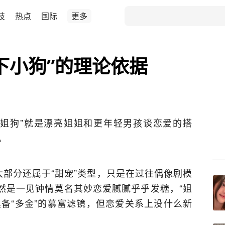
技
热点
国际
更多
下小狗”的理论依据
谓“姐狗”就是漂亮姐姐和更年轻男孩谈恋爱的搭
。
大部分还属于“甜宠”类型，只是在过往偶像剧模
然是一见钟情莫名其妙恋爱腻腻乎乎发糖，“姐
备“多金”的慕富滤镜，但恋爱关系上没什么新