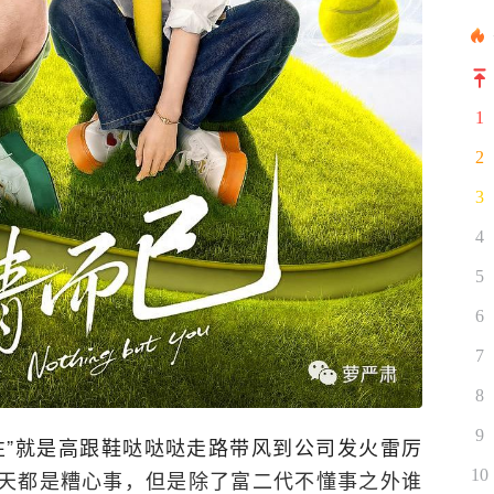
1
2
3
4
5
6
7
8
9
性”就是高跟鞋哒哒哒走路带风到公司发火雷厉
天都是糟心事，但是除了富二代不懂事之外谁
10