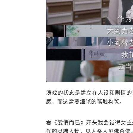
演戏的状态是建立在人设和剧情的
感，而这需要细腻的笔触构筑。
看《爱情而已》开头我会觉得女主
作的灵魂人物，见人杀人见佛杀佛