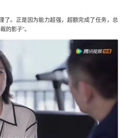
理了。正是因为能力超强，超额完成了任务，总
裁的影子”。