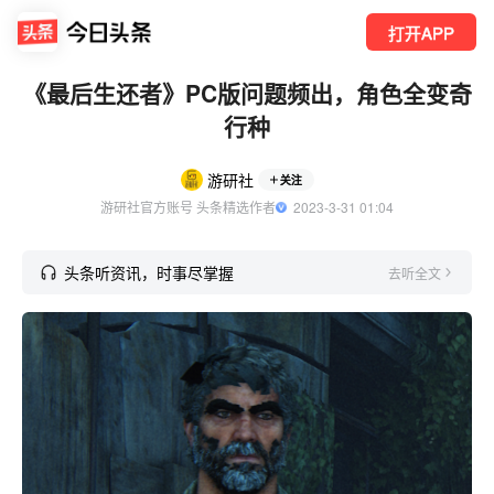
打开APP
《最后生还者》PC版问题频出，角色全变奇
行种
游研社
关注
游研社官方账号 头条精选作者
  2023-3-31 01:04
头条听资讯，时事尽掌握
去听全文