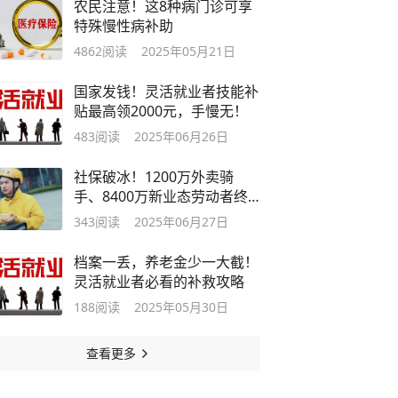
农民注意！这8种病门诊可享
特殊慢性病补助
4862
阅读
2025年05月21日
国家发钱！灵活就业者技能补
贴最高领2000元，手慢无！
483
阅读
2025年06月26日
社保破冰！1200万外卖骑
手、8400万新业态劳动者终
迎保障春天
343
阅读
2025年06月27日
档案一丢，养老金少一大截！
灵活就业者必看的补救攻略
188
阅读
2025年05月30日
查看更多