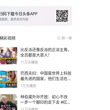
扫码下载今日头条APP
看最新、最热资讯内容
精彩视频
换一换
比反派还像反派的正派主角，
全员都是大恶人！
06:02
11万
次播放
巴西夫妇：中国是世界上科技
最先进的国家，他们生活在
2999年
18:10
7万
次播放
林伯渠外孙齐放：初心不改
一步一个脚印的走下去 #红船
论坛
03:49
11万
次播放