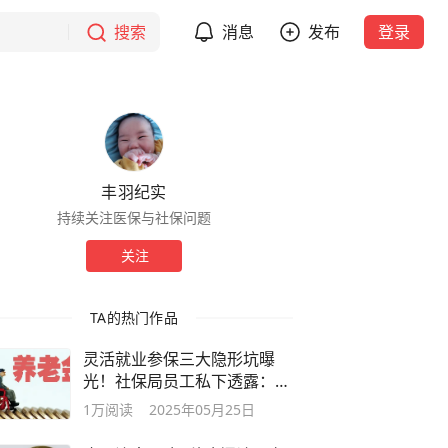
搜索
消息
发布
登录
丰羽纪实
持续关注医保与社保问题
关注
TA的热门作品
灵活就业参保三大隐形坑曝
光！社保局员工私下透露：这
些钱白扔了
1万
阅读
2025年05月25日