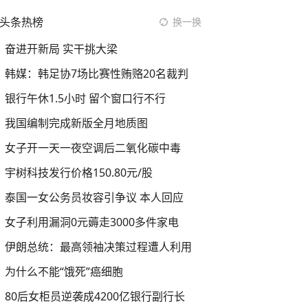
头条热榜
换一换
奋进开新局 实干挑大梁
韩媒：韩足协7场比赛性贿赂20名裁判
银行午休1.5小时 留个窗口行不行
我国编制完成新版全月地质图
女子开一天一夜空调后二氧化碳中毒
宇树科技发行价格150.80元/股
泰国一女公务员妆容引争议 本人回应
女子利用漏洞0元薅走3000多件家电
伊朗总统：最高领袖决策过程遭人利用
为什么不能“饿死”癌细胞
80后女柜员逆袭成4200亿银行副行长