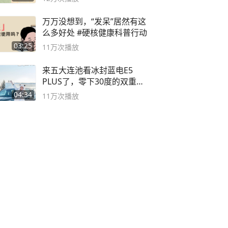
万万没想到，“发呆”居然有这
么多好处 #硬核健康科普行动
03:25
11万
次播放
来五大连池看冰封蓝电E5
PLUS了，零下30度的双重冰
封40小时全录
04:34
11万
次播放