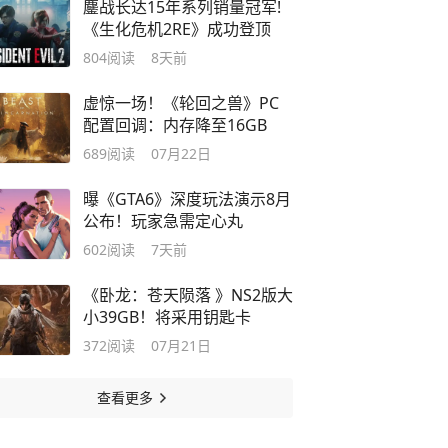
鏖战长达15年系列销量冠军!
《生化危机2RE》成功登顶
804
阅读
8天前
虚惊一场！《轮回之兽》PC
配置回调：内存降至16GB
689
阅读
07月22日
曝《GTA6》深度玩法演示8月
公布！玩家急需定心丸
602
阅读
7天前
《卧龙：苍天陨落 》NS2版大
小39GB！将采用钥匙卡
372
阅读
07月21日
查看更多