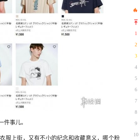
1
2
3
4
5
6
7
8
一件事儿。
9
10
衣服上街，又有不小的纪念和收藏意义，哪个粉