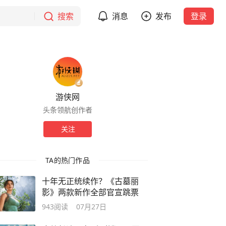
搜索
消息
发布
登录
游侠网
头条领航创作者
关注
TA的热门作品
十年无正统续作？《古墓丽
影》两款新作全部官宣跳票
943
阅读
07月27日