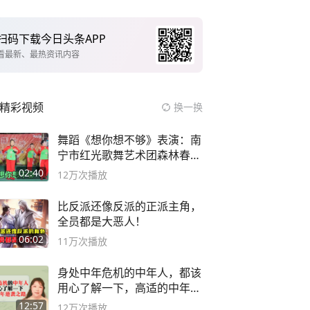
扫码下载今日头条APP
看最新、最热资讯内容
精彩视频
换一换
舞蹈《想你想不够》表演：南
宁市红光歌舞艺术团森林春红
舞蹈队。
02:40
12万
次播放
比反派还像反派的正派主角，
全员都是大恶人！
06:02
11万
次播放
身处中年危机的中年人，都该
用心了解一下，高适的中年逆
袭之路
12:57
12万
次播放