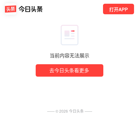
打开APP
当前内容无法展示
去今日头条看更多
—— ©
2026
今日头条
——