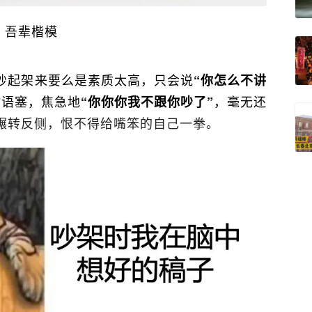
吾辈楷模
吵起架来要么是素质太高，只会说
“你怎么不讲
时语塞，焦急地
，毫无还
“你你你我不跟你吵了”
辗转反侧，恨不得给嘴笨的自己一拳。