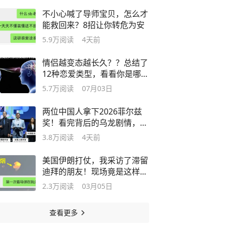
不小心喊了导师宝贝，怎么才
能救回来？8招让你转危为安
5.9万
阅读
4天前
情侣越变态越长久？？总结了
12种恋爱类型，看看你是哪一
种
5.7万
阅读
07月03日
两位中国人拿下2026菲尔兹
奖！看完背后的乌龙剧情，我
不困了
3.8万
阅读
4天前
美国伊朗打仗，我采访了滞留
迪拜的朋友！现场竟是这样...
2.3万
阅读
03月05日
查看更多