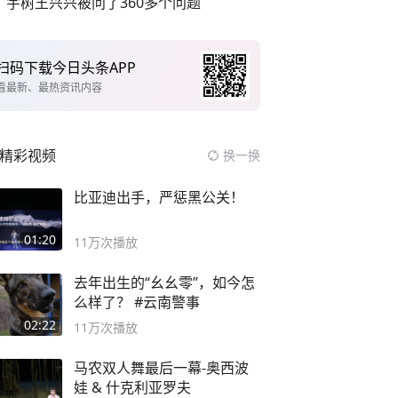
宇树王兴兴被问了360多个问题
扫码下载今日头条APP
看最新、最热资讯内容
精彩视频
换一换
比亚迪出手，严惩黑公关！
01:20
11万
次播放
去年出生的“幺幺零”，如今怎
么样了？ #云南警事
02:22
11万
次播放
马农双人舞最后一幕-奥西波
娃 & 什克利亚罗夫