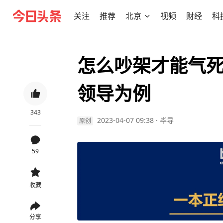
关注
推荐
北京
视频
财经
科
怎么吵架才能气
领导为例
343
2023-04-07 09:38
·
毕导
原创
59
收藏
分享