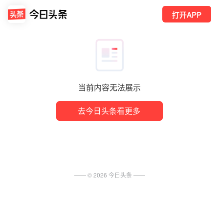
打开APP
当前内容无法展示
去今日头条看更多
—— ©
2026
今日头条
——