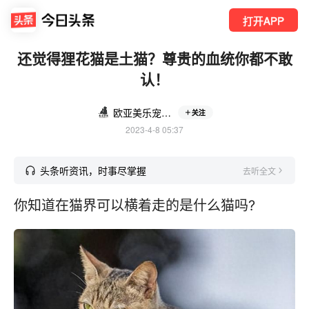
打开APP
还觉得狸花猫是土猫？尊贵的血统你都不敢
认！
欧亚美乐宠物用品官方旗舰店
关注
2023-4-8 05:37
头条听资讯，时事尽掌握
去听全文
你知道在猫界可以横着走的是什么猫吗?