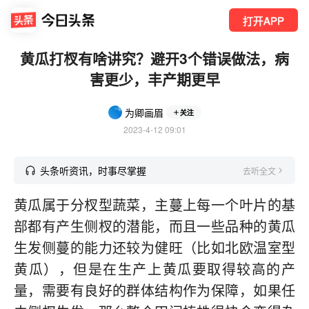
打开APP
黄瓜打杈有啥讲究？避开3个错误做法，病
害更少，丰产期更早
为卿画眉
关注
2023-4-12 09:01
头条听资讯，时事尽掌握
去听全文
黄瓜属于分杈型蔬菜，主蔓上每一个叶片的基
部都有产生侧杈的潜能，而且一些品种的黄瓜
生发侧蔓的能力还较为健旺（比如北欧温室型
黄瓜），但是在生产上黄瓜要取得较高的产
量，需要有良好的群体结构作为保障，如果任