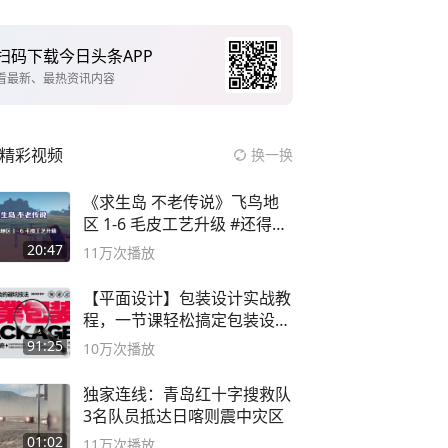
扫码下载今日头条APP
看最新、最热资讯内容
精彩视频
换一换
《求生岛 不老传说》飞鸟地
区 1-6 毛皮工艺升级 #还得是
主机大作
20:47
11万
次播放
【平面设计】包装设计实战教
程，一节课轻松搞定包装设计
流程！
91:25
10万
次播放
独家连线：青岛红十字搜救队
3名队员抵达日喀则震中灾区
01:02
11万
次播放