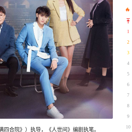
1
2
3
4
5
6
7
8
9
10
满四合院》）执导，《人世间》编剧执笔。