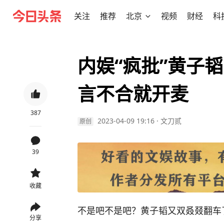
关注
推荐
北京
视频
财经
科
内娱“疯批”黄子
言不合就开麦
387
2023-04-09 19:16
·
文刀贰
原创
39
收藏
不是吧不是吧？黄子韬又双叒叕翻车
分享