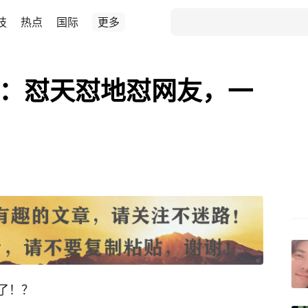
技
热点
国际
更多
韬：怼天怼地怼网友，一
了！？