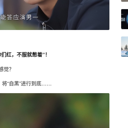
你们红，不服就憋着”！
感觉？
、将“自黑”进行到底……