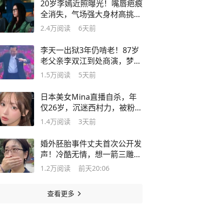
20岁李嫣近照曝光！嘴唇疤痕
全消失，气场强大身材高挑，
特像王菲
2.4万
阅读
6天前
李天一出狱3年仍啃老！87岁
老父亲李双江到处商演，梦鸽
后悔了吗
1.5万
阅读
5天前
日本美女Mina直播自杀，年
仅26岁，沉迷西村力，被粉丝
网暴逼死
1.4万
阅读
3天前
婚外胚胎事件丈夫首次公开发
声！冷酷无情，想一箭三雕闪
身逍遥
1.2万
阅读
前天20:06
查看更多