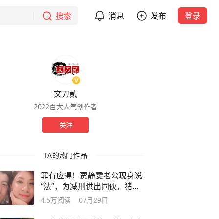
搜索
消息
发布
登录
文刀贰
2022百大人气创作者
关注
TA的热门作品
罪有应得！贾静雯老公现身说
“法”，为减刑供出同伙，猪队
友太多
4.5万
阅读
07月29日