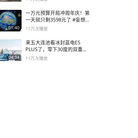
一万元预算开局冲周年庆！第
一天就只剩3598元了 #妄想山
海
01:40
11万
次播放
来五大连池看冰封蓝电E5
PLUS了，零下30度的双重冰
封40小时全录
04:34
11万
次播放