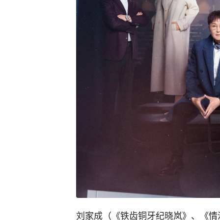
刘家成（《铁齿铜牙纪晓岚》、《情