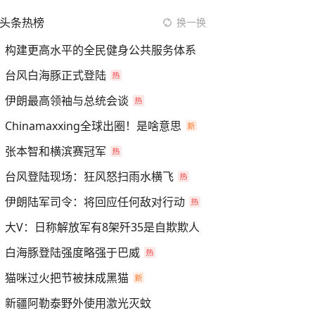
头条热榜
换一换
构建更高水平的全民健身公共服务体系
台风白海豚正式登陆
伊朗最高领袖与总统会谈
Chinamaxxing全球出圈！是啥意思
张本智和横滨赛冠军
台风登陆现场：狂风怒扫雨水横飞
伊朗陆军司令：将回应任何敌对行动
大V：日称解放军有8架歼35是自欺欺人
白海豚登陆强度略强于巴威
猫咪过火把节被抹成黑猫
新疆阿勒泰野外使用激光灭蚊