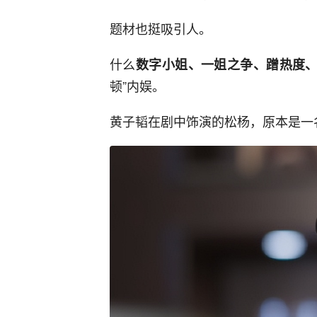
题材也挺吸引人。
什么
数字小姐、一姐之争、蹭热度、
顿”内娱。
黄子韬在剧中饰演的松杨，原本是一