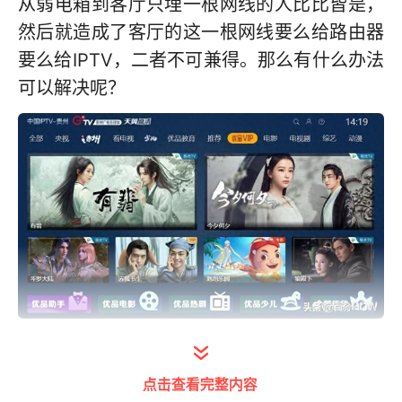
从弱电箱到客厅只埋一根
网线的人比比皆是
，
然后就造成了客厅的这一根网线要么给路由器
要么给IPTV，二者不可兼得。那么有什么办法
可以解决呢？
一，在光猫端设置宽带和IPTV共用一个端口，
这种设置需要知道光猫的管理员帐号和密码，
点击查看完整内容