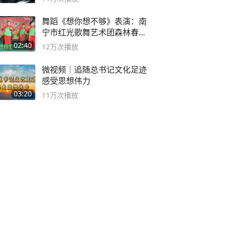
舞蹈《想你想不够》表演：南
宁市红光歌舞艺术团森林春红
舞蹈队。
02:40
12万
次播放
微视频｜追随总书记文化足迹
感受思想伟力
03:20
11万
次播放