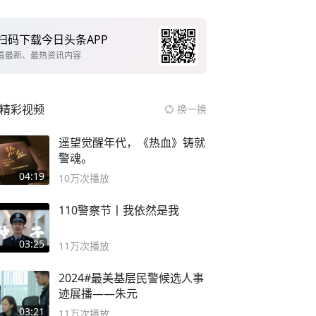
扫码下载今日头条APP
看最新、最热资讯内容
精彩视频
换一换
遥望觉醒年代，《热血》铸就
警魂。
04:19
10万
次播放
110警察节丨我依然是我
03:25
11万
次播放
2024#最美基层民警候选人事
迹展播——朱元
03:21
11万
次播放