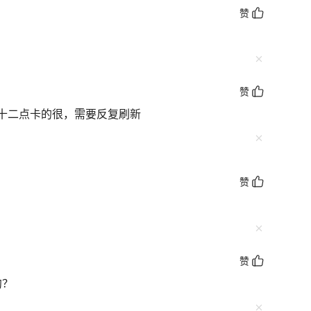
赞
赞
十二点卡的很，需要反复刷新
赞
赞
约？