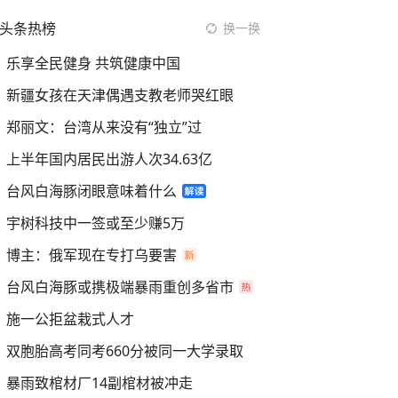
头条热榜
换一换
乐享全民健身 共筑健康中国
新疆女孩在天津偶遇支教老师哭红眼
郑丽文：台湾从来没有“独立”过
上半年国内居民出游人次34.63亿
台风白海豚闭眼意味着什么
宇树科技中一签或至少赚5万
博主：俄军现在专打乌要害
台风白海豚或携极端暴雨重创多省市
施一公拒盆栽式人才
双胞胎高考同考660分被同一大学录取
暴雨致棺材厂14副棺材被冲走