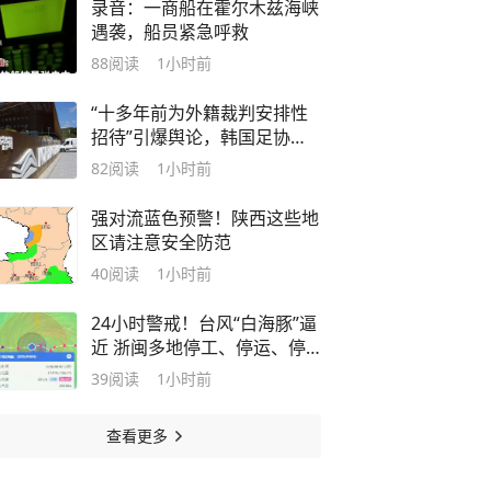
录音：一商船在霍尔木兹海峡
遇袭，船员紧急呼救
88
阅读
1小时前
“十多年前为外籍裁判安排性
招待”引爆舆论，韩国足协回
应
82
阅读
1小时前
强对流蓝色预警！陕西这些地
区请注意安全防范
40
阅读
1小时前
24小时警戒！台风“白海豚”逼
近 浙闽多地停工、停运、停
航
39
阅读
1小时前
查看更多