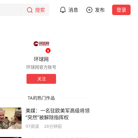
搜索
消息
发布
登录
环球网
环球网官方账号
关注
TA的热门作品
美媒：一名驻欧美军高级将领
“突然”被解除指挥权
97
阅读
26分钟前