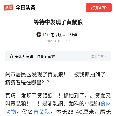
打开APP
等待中发现了黄鼠狼
4014老哥晚上好
关注
2023-4-16 09:27
头条听资讯，时事尽掌握
去听全文
闹市居民区发现了黄鼠狼！！被我抓拍到了！
猜猜看是在哪里？？
真巧！发现了黄鼠狼！！抓拍到了。。
黄鼬又
叫黄鼠狼！！！
是哺乳纲、鼬科的小型的
食肉
动物
。俗名
黄鼠狼
。体长28-40厘米，尾长