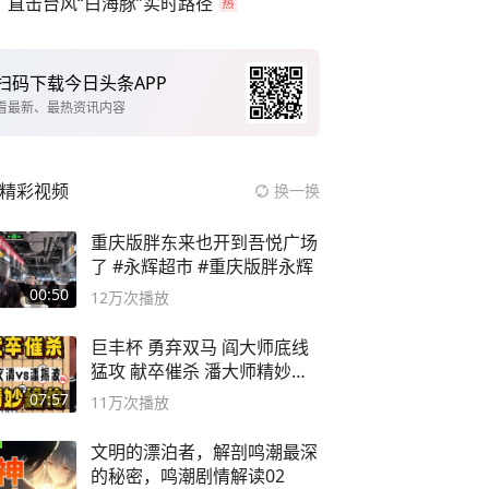
直击台风“白海豚”实时路径
扫码下载今日头条APP
看最新、最热资讯内容
精彩视频
换一换
重庆版胖东来也开到吾悦广场
了 #永辉超市 #重庆版胖永辉
00:50
12万
次播放
巨丰杯 勇弃双马 阎大师底线
猛攻 献卒催杀 潘大师精妙入
局
07:57
11万
次播放
文明的漂泊者，解剖鸣潮最深
的秘密，鸣潮剧情解读02