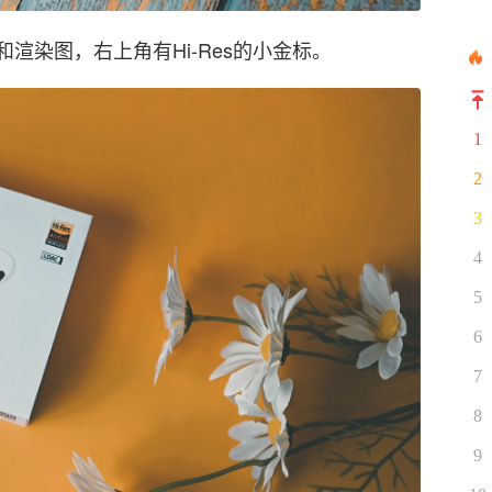
渲染图，右上角有Hi-Res的小金标。
1
2
3
4
5
6
7
8
9