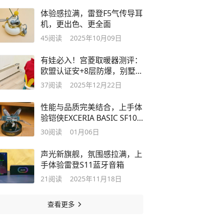
体验感拉满，雷登F5气传导耳
机，更出色、更全面
45
阅读
2025年10月09日
有娃必入！宫菱取暖器测评：
欧盟认证安+8层防爆，别墅级
均匀导热
37
阅读
2025年12月22日
性能与品质完美结合，上手体
验铠侠EXCERIA BASIC SF10
固态硬盘
30
阅读
01月06日
声光新旗舰，氛围感拉满，上
手体验雷登S11蓝牙音箱
21
阅读
2025年11月18日
查看更多