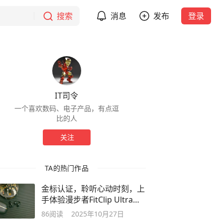
搜索
消息
发布
登录
IT司令
一个喜欢数码、电子产品，有点逗
比的人
关注
TA的热门作品
金标认证，聆听心动时刻，上
手体验漫步者FitClip Ultra蓝
牙耳机
86
阅读
2025年10月27日