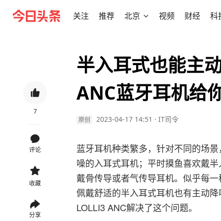
关注
推荐
北京
视频
财经
科
半入耳式也能主动降
ANC蓝牙耳机给
7
2023-04-17 14:51
·
IT司令
原创
蓝牙耳机种类繁多，针对不同的场景
评论
噪的入耳式耳机；平时摸鱼喜欢戴半
戴骨传导或者气传导耳机。似乎每一
收藏
佩戴舒适的半入耳式耳机也有主动降噪
LOLLI3 ANC解决了这个问题。
分享