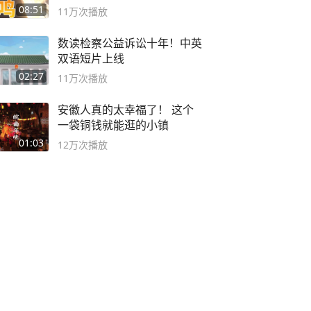
08:51
11万
次播放
数读检察公益诉讼十年！中英
双语短片上线
02:27
11万
次播放
安徽人真的太幸福了！ 这个
一袋铜钱就能逛的小镇
01:03
12万
次播放