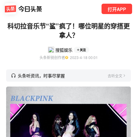
打开APP
科切拉音乐节“鲨”疯了！哪位明星的穿搭更
拿人？
搜狐娱乐
关注
头条新锐创作者
  2023-4-18 00:01
头条听资讯，时事尽掌握
去听全文