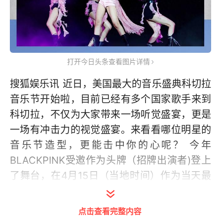
打开今日头条查看图片详情
搜狐娱乐讯 近日，美国最大的音乐盛典科切拉
音乐节开始啦，目前已经有多个国家歌手来到
科切拉，不仅为大家带来一场听觉盛宴，更是
一场有冲击力的视觉盛宴。来看看哪位明星的
音乐节造型，更能击中你的心呢？ 今年
BLACKPINK受邀作为头牌（招牌出演者)登上
了舞台，在4月15日（当地时间）作为当天最
后一位嘉宾登场。“四闺女”在当天合体表演中
有两套造型，第一套“粉黑”装与她们的组合名
点击查看完整内容