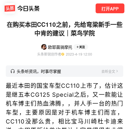
打开APP
在购买本田CC110之前，先给弯梁新手一些
中肯的建议｜菜鸟学院
欧耶菌骑摩托
关注
头条新锐创作者
  2023-4-19 12:00
头条听资讯，时事尽掌握
去听全文
最近本田的国宝车型CC110上市了，估计这
是继五本CG125 Special之后，又一款能让
机车博主们热血沸腾，，并人手一台的热门
车型，主要原因是对于机车博主们而言，
CC110没那么贵，相比宝马川崎杜卡迪来