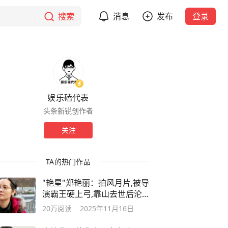
搜索
消息
发布
登录
娱乐磕代表
头条新锐创作者
关注
TA的热门作品
"艳星"郑艳丽：拍风月片,被导
演霸王硬上弓,靠山去世后沦
为服务员
20万
阅读
2025年11月16日