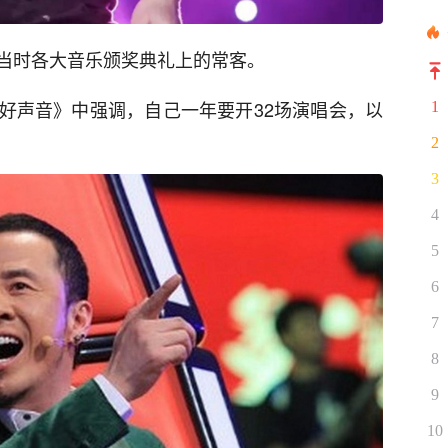
当时各大音乐颁奖典礼上的常客。
好声音》中强调，自己一年要开32场演唱会，以
1
2
3
4
5
6
7
8
9
10