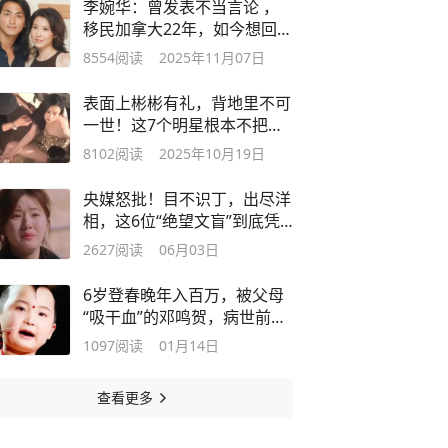
李婉华：曾发表不当言论 ，
移民加拿大22年，如今想回国
被骂
8554
阅读
2025年11月07日
表面上彬彬有礼，背地里不可
一世！这7个明星根本不把助
理当人看
8102
阅读
2025年10月19日
央媒怒批！目不识丁，出尽洋
相，这6位“绝望文盲”到底凭
啥走红
2627
阅读
06月03日
6岁登春晚年入百万，被父母
“吸干血”的邓鸣贺，病世前年
仅8岁
1097
阅读
01月14日
查看更多