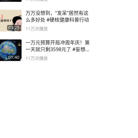
万万没想到，“发呆”居然有这
么多好处 #硬核健康科普行动
03:25
11万
次播放
一万元预算开局冲周年庆！第
一天就只剩3598元了 #妄想山
海
01:40
11万
次播放