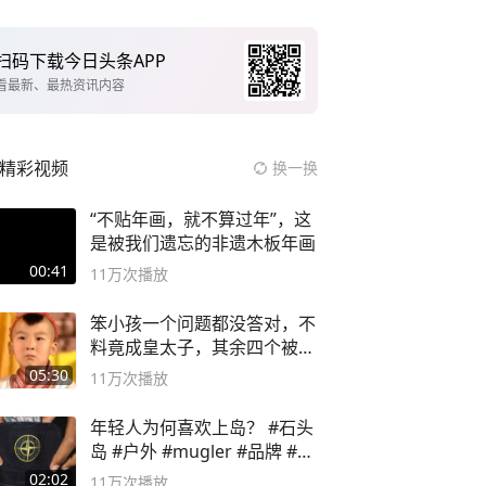
扫码下载今日头条APP
看最新、最热资讯内容
精彩视频
换一换
“不贴年画，就不算过年”，这
是被我们遗忘的非遗木板年画
00:41
11万
次播放
笨小孩一个问题都没答对，不
料竟成皇太子，其余四个被处
死
05:30
11万
次播放
年轻人为何喜欢上岛？ #石头
岛 #户外 #mugler #品牌 #足
球流氓
02:02
11万
次播放