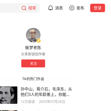
搜索
消息
发布
登录
做梦老陈
头条新锐创作者
关注
TA的热门作品
孙中山，蒋介石，毛泽东，从
他们3人的年龄差上，你能发
现什么？
12万
阅读
2025年07月26日