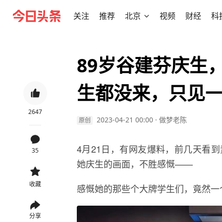
关注
推荐
北京
视频
财经
科
89岁谷建芬庆生
生都没来，只见
2647
2023-04-21 00:00
·
做梦老陈
原创
4月21日，有网友爆料，前几天看
35
她庆生的画面，不胜感慨——
收藏
感慨她的那些个大牌学生们，竟然一
分享