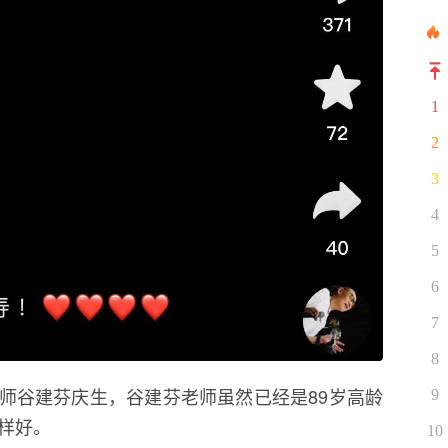
1
2
3
4
5
6
7
8
师谷建芬庆生，谷建芬老师虽然已经是89岁高龄
9
样好。
10