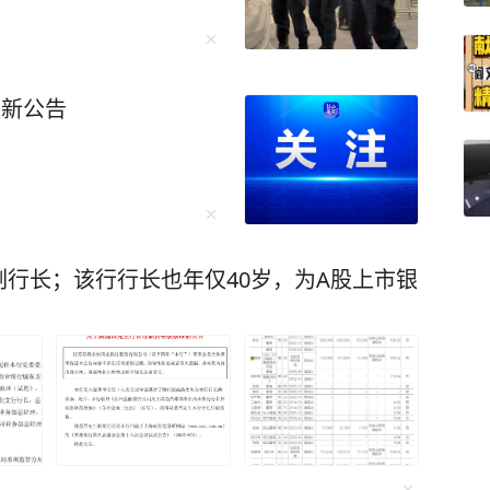
天眉头一皱，语气立刻严厉起来。 沈南璆心
而尽。 片刻后，他只觉一股热流
最新公告
。沈南璆强撑着不让自己御前失态，跪求道：“微
，
”这句话说得云淡风轻，可沈南璆知道，没有人可
在墙上，一个端坐如松，一个匍匐如犬，形成了
银行副行长；该行行长也年仅40岁，为A股上市银
一件值得把玩的物件。沈南璆跪在那里，感受着
有一个念头——今夜，他怕是走不出这座寝宫
，武则天的“旧爱”薛怀义
着急忙慌，他想方设法重新获取武则天的宠幸，
武则天而言，明堂是她受命于天的标志，明堂顶