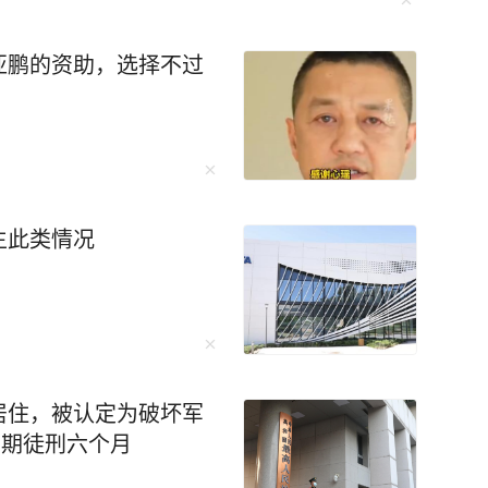
怒。烧掉明堂
95年二月，薛怀义被人杀死在洛阳城内的瑶光
亚鹏的资助，选择不过
烬。】 相比之下，沈南璆就懂事
过问朝政，也从不与其他臣僚拉帮结派。他还时
讲解保养之道。 武则天听后很受用，
后来活到了82岁高龄，成为中国历史上有名的长
生此类情况
半生时间走遍全国各地，编撰成了一本书叫《历
宫，从尧舜禹到清末，从权威斗争到历史谜题，
居住，被认定为破坏军
，去伪存真、去芜取菁，扫去历史的烟尘，点亮
有期徒刑六个月
同届科举互赠过诗，李鸿章签条约时裤兜里揣着