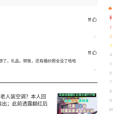
赞
1
2
3
赞
4
想了，礼品，转账，还有婚纱照全没了哈哈
5
6
7
8
寡老人装空调？本人回
9
演出；此前透露翻红后
10