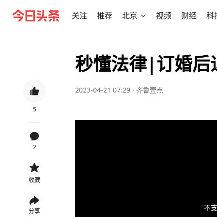
关注
推荐
北京
视频
财经
科
秒懂法律|订婚后
2023-04-21 07:29
·
齐鲁壹点
5
2
收藏
不支
分享