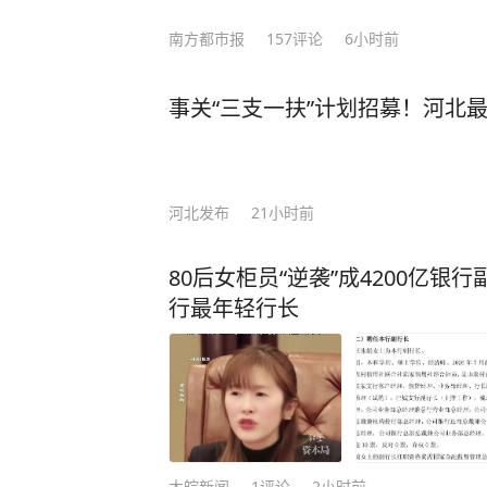
开口道。 沈南璆吃了一惊，急忙跪地请辞：“陛下，微臣不敢！”他很清楚服药的后
南方都市报
157
评论
6小时前
果，于是赶忙推辞。“你敢抗旨吗？”武则
跳如鼓，后背瞬间渗出一层冷汗，只得硬着头皮一饮
事关“三支一扶”计划招募！河北
直冲丹田，面红耳赤，浑身燥热难耐
臣失礼，还请陛下恕罪，准臣退下。” 谁料到这时武则天突然反手抓住了他的手腕
语气深沉：“今夜，就留下陪朕吧。
以抗议皇帝的任何要求。 他张了张嘴，想说点什么，却发现喉咙干涩得发不出声音。
河北发布
21小时前
殿内的烛火跳了跳，将两人的影子投
一种诡异而暧昧的构图。 武则天没有催促，只是静静地看着他，那只手依旧握着他的
80后女柜员“逆袭”成4200亿
手背，指腹轻轻摩挲着，仿佛在抚摸
行最年轻行长
手背上那只手的温度和力度，心里只
了。 于是，沈南璆就此取代薛怀义，成为了武则天的新宠。 皇帝在后宫有众多“佳丽”
等待宠幸，其中有一位备受关注的人物便是薛怀义。 这时候
听闻武则天新宠沈南璆的消息，开始
但武则天却对他没了兴趣。 为了引起武则天的注意，薛怀义决定干一件惊天动地的大
事，他竟然一把火把明堂给烧了。对
大皖新闻
1
评论
2小时前