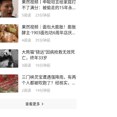
果然视频丨申聪坦言给家庭打
不了满分：被偷走的15年永远
回不来
5
阅读
23分钟前
果然视频｜面包大膨胀！膨胀
酵主·1903面包坊6周年店庆来
了
4
阅读
35分钟前
大熊猫“硗远”因病抢救无效死
亡，终年33岁
3
阅读
16分钟前
三门峡灵宝遭遇强降雨，有两
个人都被吹跑了？经核实，为
谣言
2
阅读
14分钟前
查看更多