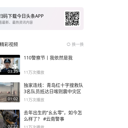
扫码下载今日头条APP
看最新、最热资讯内容
精彩视频
换一换
110警察节丨我依然是我
03:25
11万
次播放
独家连线：青岛红十字搜救队
3名队员抵达日喀则震中灾区
01:02
11万
次播放
去年出生的“幺幺零”，如今怎
么样了？ #云南警事
02:22
11万
次播放