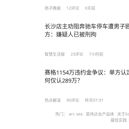
颗子弹……… 还比如，康熙六下江南的目的是什么，岳飞为什么必须死，秦始皇为什
扬子晚报
12
评论
6天前
么焚书坑儒，武则天是怎么成功上位的.....
煌”，只告诉你康乾南巡的钱是刮了百
长沙店主劝阻奔驰车停车遭男子
刺青是朝堂博弈的棋子。 书里全是被删减的真人秀：皇子凌晨三点背书错字挨揍，大
方：嫌疑人已被刑拘
诗人白天写忧国诗晚上砸钱逛青楼。（免责
知道，曾经以为的历史不过是粉饰太
度问题，这本书后续可能不会再增发，喜欢历史的
智慧生活报
23
评论
7小时前
方即可获取好书：[图片]
赛格1154万违约金争议：单方认
何仅认289万？
热点解读
90
评论
昨天07:31
热门：
arc sea
英伟达全产品体
关于So
最佳实践