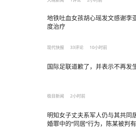
上一凤压九龙的造型，更是她身份的写照。 武则天听闻此事，勃然大
后，薛怀义的生命进入了倒计时。6
地铁吐血女孩胡心瑶发文感谢李
殿。 对此结局，正史《旧唐书·薛怀义传》也记载道：【后有御医沈南璆得幸，薛师恩
度治疗
渐衰，恨怒颇甚。证圣中，乃焚明堂、天堂，并为灰
得多！他对武则天恭顺有礼，却从不
常取出自己珍藏的医书《黄帝内经》，给武则天
现代快报
33
评论
10小时前
按书中方法保养身体，日见康健。她
寿君主！ 沈南璆谦和内敛，深得武则天喜爱。 可见，人不可骄不可躁，应知进退，守
国际足联道歉了，并表示不再发
规矩，才能立于不败之地。 原本这些历史不会流传出来，直到作者漓玉，用自己半生
的时间采集整理翻阅大量的文件，用
史不忍细看》。 这本书专扒正史里不敢写的暗黑细节！ 翻开这本书，你将了解你从未
极目新闻
2小时前
了解过的历史真相，书中从帝王到后
篇篇颠覆你的认知！ 武则天的故事不过是这本书的一个开胃菜，书中搜集了大量被人
明知女子丈夫系军人仍与其共同
遗忘、扭曲、误读、篡改的历史资料
婚罪中的“同居”行为，陈某被判
真实的色彩。 比如： 皇帝吃饭真顿顿满汉全席？乾隆的御膳大半都是摆着看的，吃不
完的还得赏给太监；秦桧和岳飞居然