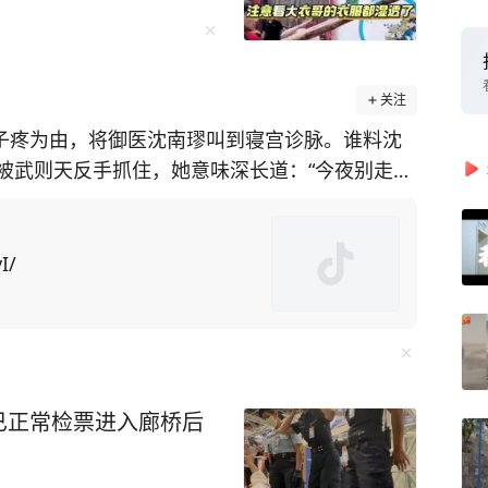
关注
肚子疼为由，将御医沈南璆叫到寝宫诊脉。谁料沈
被武则天反手抓住，她意味深长道：“今夜别走
往往掩盖了诸多不为人知的细节与真相。 而
手，以独辟蹊径的视角，收集了大量被人遗忘、
I/
出大疑团，再现被历史掩盖的真相！ 比如很
岁的武则天忽觉腹
把完脉后沈南璆说：“陛下乃欠缺阳气所致。”随
，却忽见武则天上下打量自己，目光灼灼，不禁心
已正常检票进入廊桥后
“爱卿且留步，你先替朕尝尝如何？”武则天忽然