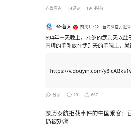
齐鲁壹点
14
评论
19小时前
台海网
前天11:22
·
台海网官方账号
694年一天晚上，70岁的武则天以
南璆的手刚放在武则天的手腕上，就
了，留下来陪朕吧。” 在历史的长河中，我们往往通过教科书了解那些波澜壮阔的时
代与人物，但那些被精心编纂的篇章，
《历史不忍细看》一书，从细节上入
https://v.douyin.com/y3lcABks1v
扭曲、误读、篡改的历史资料，小细节撬
多人不知道的，武则天与御医沈南璆的故事。 694年一天夜里，70
中疼痛难耐，急招御医沈南璆诊脉。
分享
29
667
即起身开方烹药。 不一会儿一碗热气腾腾的汤药就熬制完成。他端来药汤，躬身施礼
道：“陛下请慢用。”说罢便要退下
亲历泰航拒载事件的中国乘客：
中一紧。 他四十出头的年纪，面白无须，五官端正，气质温润儒雅，一身青色官袍浆
仍被劝离
洗得干干净净，透着一股子书卷气。