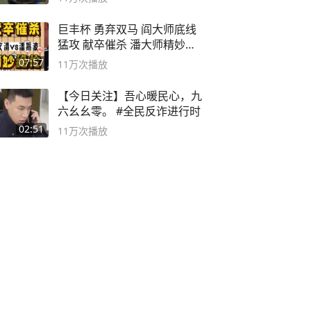
巨丰杯 勇弃双马 阎大师底线
猛攻 献卒催杀 潘大师精妙入
局
07:57
11万
次播放
【今日关注】吾心暖民心，九
六幺幺零。 #全民反诈进行时
02:51
11万
次播放