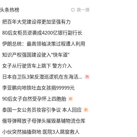
头条热榜
换一换
把百年大党建设得更加坚强有力
80后女柜员逆袭成4200亿银行副行长
伊朗总统：最高领袖决策过程遭人利用
知识产权强国建设驶入“快车道”
女子从行驶货车上跳下 警方介入
日本自卫队3架反潜巡逻机在东海活动
李亚鹏向地铁吐血女孩捐99999元
90后女子自然受孕怀上四胞胎
泰国一女公务员妆容引争议 本人回应
俄导弹释放子母弹头摧毁基辅物流仓库
小伙突然抽搐倒地 医院3人跳窗救人