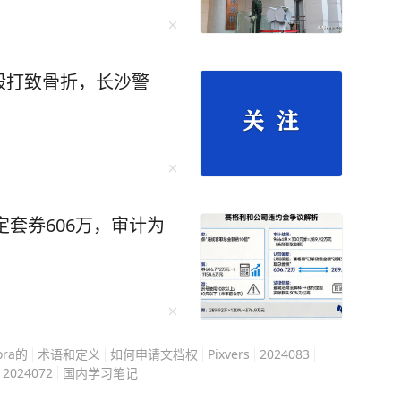
.历史比宫斗剧刺激多了！ 它不讲“盛世辉
姓三年血汗；不吹“精忠报国”，却揭开岳飞背上
殴打致骨折，长沙警
：本文不代表台海网观点） 看了这本书才
平，无论正史还是野史都写得太保守了！由于尺
赶紧珍藏！ 不到一顿饭钱，点击下
定套券606万，审计为
ra的
术语和定义
如何申请文档权
Pixvers
2024083
2024072
国内学习笔记