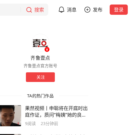
搜索
消息
发布
登录
齐鲁壹点
齐鲁壹点官方账号
关注
TA的热门作品
果然视频丨申聪将在开庭时出
庭作证，质问“梅姨”她的良心
不痛吗
9
阅读
23分钟前