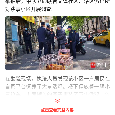
举报后，中队立即联合文体社区、辖区派出所
对涉事小区开展调查。
在勘验现场，执法人员发现该小区一户居民在
自家平台饲养了大量活鸡。楼下停放着一辆小
三轮车，上面摆放的笼子里装了不少活鸡。依
据《南京市环境卫生管理条例》第十六条：城
点击查看完整内容
区禁止饲养鸡、鸭、鹅、兔、羊、猪等禽畜，