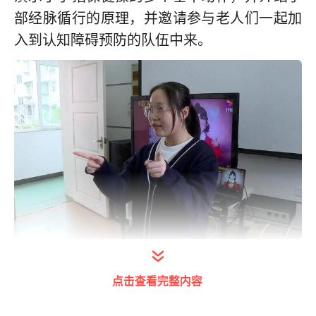
部经脉循行的原理，并邀请参与老人们一起加
入到认知障碍预防的队伍中来。
华康恒裕养护院负责人丁怡媛向记者介绍，手
点击查看完整内容
指操属于健美操的范畴，简单、方便、易行，
尤其对老年人较为适合。同时，从中医观点来