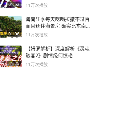
01:52
11万
次播放
海南旺季每天吃喝拉撒不过百
而且还住海景房 确实比东南
亚合适
01:06
11万
次播放
【姆罗解析】深度解析《灵魂
骇客2》剧情缘何惊艳
21:25
11万
次播放