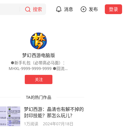
搜索
消息
发布
登录
梦幻西游电脑版
●新手礼包（必带高必马面）：
MHXL-9999-9999-9999 ●回流礼
包（28天未登录梦幻可领取）：
关注
ZXQY-6666-6666-6666 梦幻西游电
脑版官方头条号
TA的热门作品
梦幻西游：晶清也有解不掉的
封印技能？那怎么玩儿？
1万
阅读
2024年07月18日