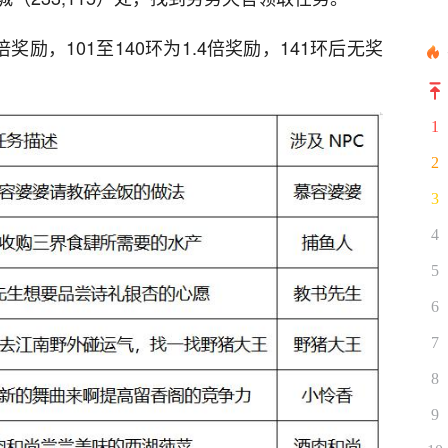
励，101至140环为1.4倍奖励，141环后无奖
1
2
3
4
5
6
7
8
9