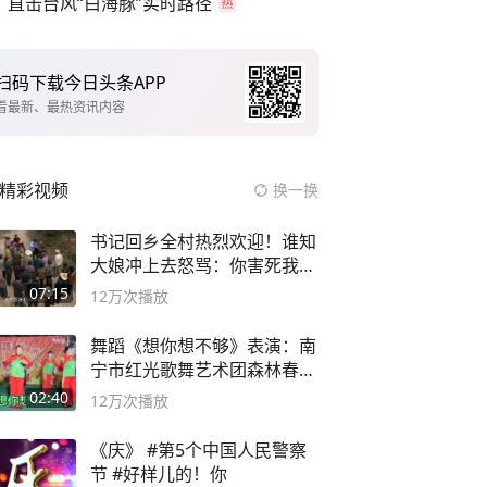
直击台风“白海豚”实时路径
扫码下载今日头条APP
看最新、最热资讯内容
精彩视频
换一换
书记回乡全村热烈欢迎！谁知
大娘冲上去怒骂：你害死我儿
子
07:15
12万
次播放
舞蹈《想你想不够》表演：南
宁市红光歌舞艺术团森林春红
舞蹈队。
02:40
12万
次播放
《庆》 #第5个中国人民警察
节 #好样儿的！你