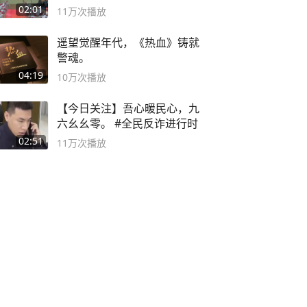
02:01
11万
次播放
遥望觉醒年代，《热血》铸就
警魂。
04:19
10万
次播放
【今日关注】吾心暖民心，九
六幺幺零。 #全民反诈进行时
02:51
11万
次播放