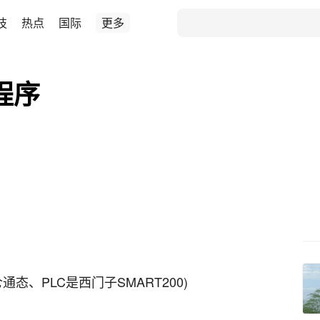
技
热点
国际
更多
程序
态、PLC是西门子SMART200)