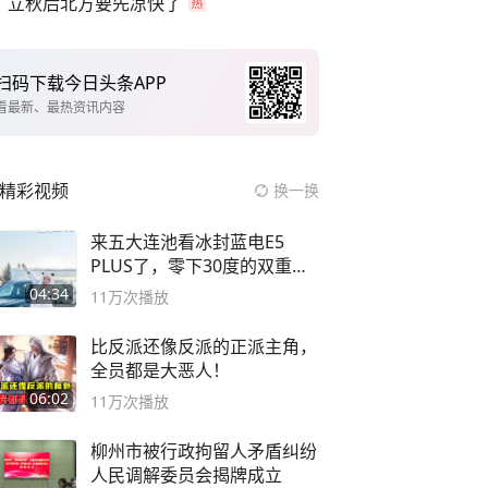
立秋后北方要先凉快了
扫码下载今日头条APP
看最新、最热资讯内容
精彩视频
换一换
来五大连池看冰封蓝电E5
PLUS了，零下30度的双重冰
封40小时全录
04:34
11万
次播放
比反派还像反派的正派主角，
全员都是大恶人！
06:02
11万
次播放
柳州市被行政拘留人矛盾纠纷
人民调解委员会揭牌成立