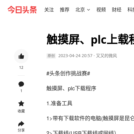
关注
推荐
北京
视频
财经
科
触摸屏、plc上载
2023-04-24 20:57
·
又又的微风
原创
12
#头条创作挑战赛#
触摸屏、plc下载程序
1
1.准备工具
收藏
1>带有下载软件的电脑(触摸屏是昆仑通
分享
2>下载线(USB下载线或网线）