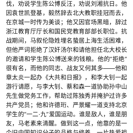
伐，劝说学生陈公博反汪，劝说刘湘抗日。他
因袁世凯登基，毅然辞去北大教职挂冠而去，
在京城一时传为美谈；他又因官场黑暗，辞过
浙江教育厅厅长和国民党教育部部长职位。抗
战期间，马叙伦隐姓埋名蛰居上海生活困难，
但他严词拒绝了汉奸汤尔和请他担任北大校长
的邀请和学生陈公博送来的钱粮。他的“拒绝”
很有名，而他的同志、战友又何其多——他和
章太炎一起办《大共和日报》，和李大钊一起
游行请愿，与李大钊、蔡和森一道协助孙中山
先生做党务工作，帮助过陈独秀并掩护过许多
共产党员；他和许德珩、严景耀一道支持北京
学生的“一二·九”爱国运动。谁是敌人，谁是朋
友，马老素来清醒。做到这一点，他靠的是一
个旧中国知识分子的品格与修养、一片热爱祖