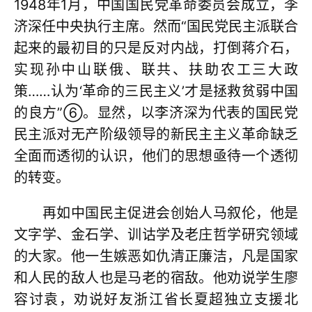
1948年1月，中国国民党革命委员会成立，李
济深任中央执行主席。然而“国民党民主派联合
起来的最初目的只是反对内战，打倒蒋介石，
实现孙中山联俄、联共、扶助农工三大政
策……认为‘革命的三民主义’才是拯救贫弱中国
的良方”⑥。显然，以李济深为代表的国民党
民主派对无产阶级领导的新民主主义革命缺乏
全面而透彻的认识，他们的思想亟待一个透彻
的转变。
再如中国民主促进会创始人马叙伦，他是
文字学、金石学、训诂学及老庄哲学研究领域
的大家。他一生嫉恶如仇清正廉洁，凡是国家
和人民的敌人也是马老的宿敌。他劝说学生廖
容讨袁，劝说好友浙江省长夏超独立支援北