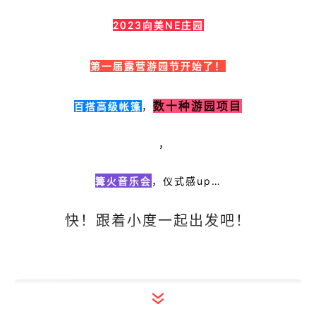
2023向美NE庄园
第一届露营游园节开始了！
数十种游园项目
百搭高级帐篷
，
泥塘捉鱼摸蟹
小龙虾垂钓
，
篝火音乐会
，仪式感up…
快！跟着小度一起出发吧！