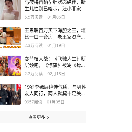
马筱梅首晒孕肚状态绝佳，新
生儿性别已暗示，汪小菲家将
有新成员
5.5万
阅读
01月06日
王思聪百万买下海胆之王，堪
比一口一套房，老王家资产远
超想象
2.3万
阅读
01月19日
春节档大战：《飞驰人生》断
层领跑，《惊蛰》被骂《镖
人》最遗憾
2.2万
阅读
02月18日
19岁李嫣展绝佳气质，与男性
友人同行，两人默契十足关系
引人猜想
9957
阅读
01月05日
查看更多