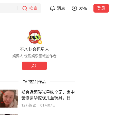
搜索
消息
发布
登录
不八卦会死星人
娱评人 优质娱乐领域创作者
关注
TA的热门作品
郑爽近照曝光星味全无，家中
装修豪华惊现儿童玩具，日子
并不可怜
12万
阅读
01月07日