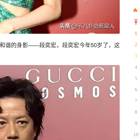
1
和谐的身影——段奕宏。段奕宏今年50岁了，这
2
3
4
5
6
7
8
9
10