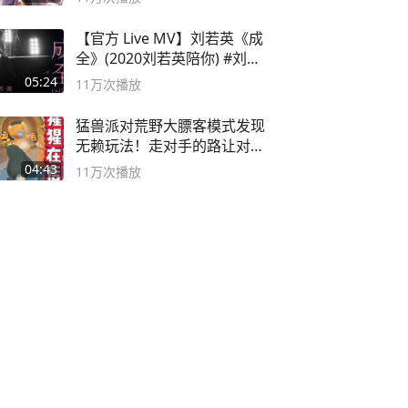
【官方 Live MV】刘若英《成
全》(2020刘若英陪你) #刘若
英 #成全
05:24
11万
次播放
猛兽派对荒野大膘客模式发现
无赖玩法！走对手的路让对手
无路可走
04:43
11万
次播放