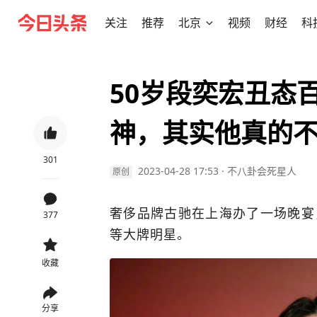
关注
推荐
北京
视频
财经
科
50岁段奕宏丑态
神，其实他真的
301
2023-04-28 17:53
·
不八卦会死星人
原创
奢侈品牌古驰在上海办了一场晚宴
377
等大牌明星。
收藏
分享