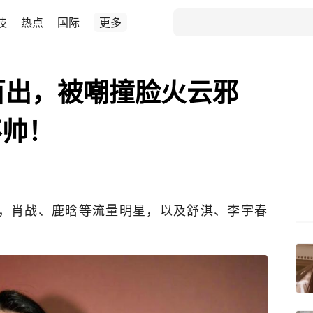
技
热点
国际
更多
百出，被嘲撞脸火云邪
不帅！
，肖战、鹿晗等流量明星，以及舒淇、李宇春