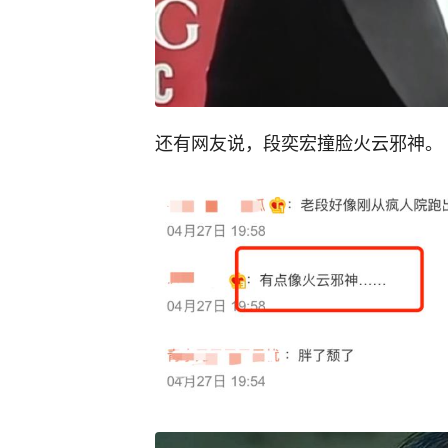
还有网友说，段奕宏撞脸火云邪神。