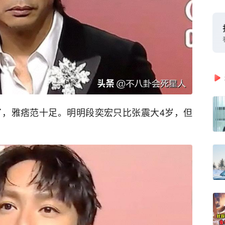
了，雅痞范十足。明明段奕宏只比张震大4岁，但