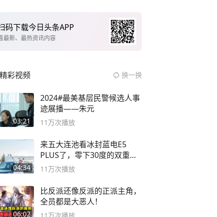
扫码下载今日头条APP
看最新、最热资讯内容
精彩视频
换一换
2024#最美基层民警候选人事
迹展播——朱元
03:21
11万
次播放
来五大连池看冰封蓝电E5
PLUS了，零下30度的双重冰
封40小时全录
04:34
11万
次播放
比反派还像反派的正派主角，
全员都是大恶人！
06:02
11万
次播放