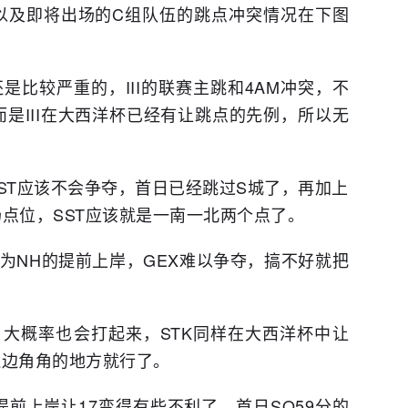
以及即将出场的C组队伍的跳点冲突情况在下图
是比较严重的，III的联赛主跳和4AM冲突，不
而是III在大西洋杯已经有让跳点的先例，所以无
起来SST应该不会争夺，首日已经跳过S城了，再加上
机场点位，SST应该就是一南一北两个点了。
因为NH的提前上岸，GEX难以争夺，搞不好就把
冲突，大概率也会打起来，STK同样在大西洋杯中让
边边角角的地方就行了。
提前上岸让17变得有些不利了，首日SQ59分的