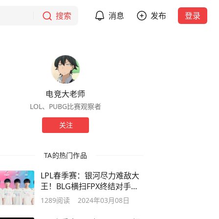
搜索
消息
发布
登录
电竞大老师
LOL、PUBG比赛观察者
关注
TA的热门作品
LPL春季赛：银河尽力难敌大
王！BLG横扫FPX终结对手六
连胜
1289
阅读
2024年03月08日