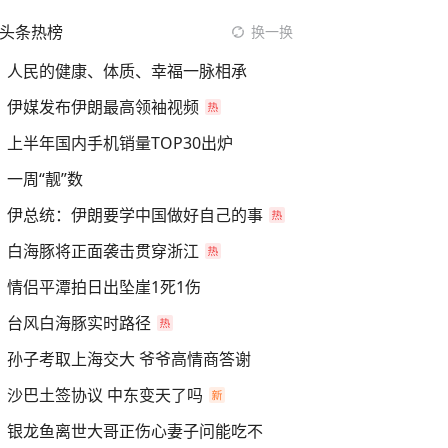
头条热榜
换一换
人民的健康、体质、幸福一脉相承
伊媒发布伊朗最高领袖视频
上半年国内手机销量TOP30出炉
一周“靓”数
伊总统：伊朗要学中国做好自己的事
白海豚将正面袭击贯穿浙江
情侣平潭拍日出坠崖1死1伤
台风白海豚实时路径
孙子考取上海交大 爷爷高情商答谢
沙巴土签协议 中东变天了吗
银龙鱼离世大哥正伤心妻子问能吃不