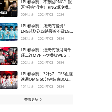
LPL春季赛：不想回RNG？银
河“报答”救主！RNG爆冷横扫
FPX
509
阅读
2024年03月22日
LPL春季赛：泼天的富贵！
LNG越塔送四杀爆冷不敌LGD
结束北伐
268
阅读
2024年03月08日
LPL春季赛：通天代银河哥千
珏二连MVP FPX横扫WBG豪
取六连胜
202
阅读
2024年03月03日
LPL春季赛：32比7！TES血腥
速通OMG 50分钟结束BO3打
卡下班
151
阅读
2024年03月08日
查看更多