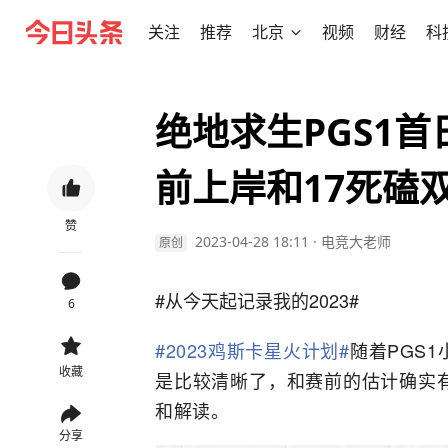
关注
推荐
北京
视频
财经
科
绝地求生PGS1
前上岸和17死磕
赞
2023-04-28 18:11
·
电竞大老师
原创
#从今天起记录我的2023#
6
#2023鸡斯卡星火计划#
随着PGS
收藏
是比较清晰了，和赛前的估计确实
和解读。
分享