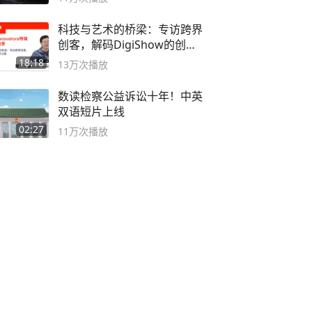
科技与艺术的桥梁：专访跨界
创客，解码DigiShow的创新
之路
18:18
13万
次播放
数读检察公益诉讼十年！中英
双语短片上线
02:27
11万
次播放