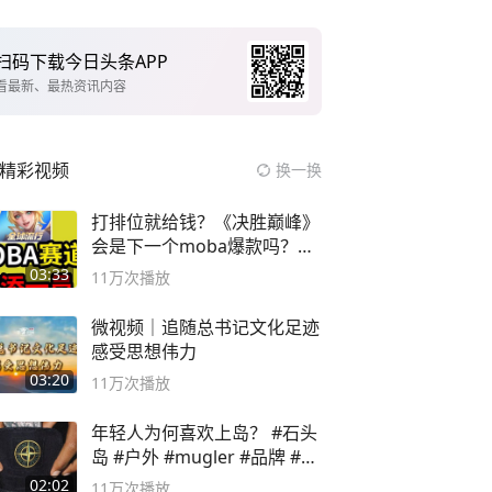
扫码下载今日头条APP
看最新、最热资讯内容
精彩视频
换一换
打排位就给钱？《决胜巅峰》
会是下一个moba爆款吗？#
决胜巅峰
03:33
11万
次播放
微视频｜追随总书记文化足迹
感受思想伟力
03:20
11万
次播放
年轻人为何喜欢上岛？ #石头
岛 #户外 #mugler #品牌 #足
球流氓
02:02
11万
次播放