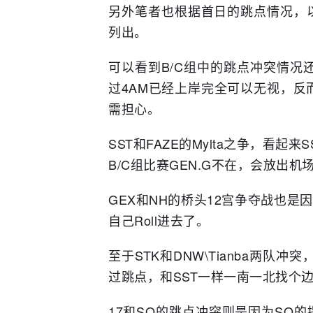
另外笔者也根据首日的跳点情况，
列出。
可以看到B/C组中的跳点冲突情况还
过4AM已经上岸完全可以无视，反
需担心。
SST和FAZE的Mylta之争，看
B/C组比赛GEN.G不在，会放出
GEX和NH的桥头12宫争夺战也是
自己Roll进去了。
至于STK和DNW\Tianba两队
过跳点，和SST一样一南一北找个
17和SQ的跳点冲突则是因为SQ的