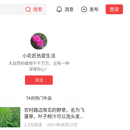
搜索
消息
发布
登录
小花匠热爱生活
大自然的植物千千万万，总有一种
深得你心！
关注
TA的热门作品
农村路边常见的野草，名为飞
蓬草，叶子榨汁可以洗头发，
你知道吗
2.3万
阅读
2021年08月27日