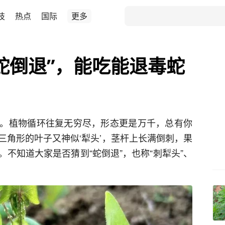
技
热点
国际
更多
蛇倒退”，能吃能退毒蛇
。植物循环往复无穷尽，形态更是万千，总有你
三角形的叶子又神似‘犁头’，茎杆上长满倒刺，果
不知道大家是否猜到“蛇倒退”，也称“刺犁头”、