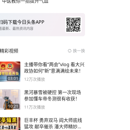
中医教你一招提升气血
扫码下载今日头条APP
看最新、最热资讯内容
精彩视频
换一换
主播带你看“两会”vlog 看大兴
政协如何“新”意满满绘未来！
03:01
12万
次播放
黑河暴雪被硬控 第一次现场
参加懂车帝冬测很有收获！
10:21
11万
次播放
巨丰杯 勇弃双马 阎大师底线
猛攻 献卒催杀 潘大师精妙入