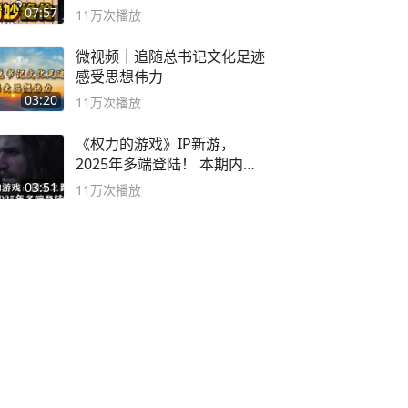
局
07:57
11万
次播放
微视频｜追随总书记文化足迹
感受思想伟力
03:20
11万
次播放
《权力的游戏》IP新游，
2025年多端登陆！ 本期内容
概要
03:51
11万
次播放