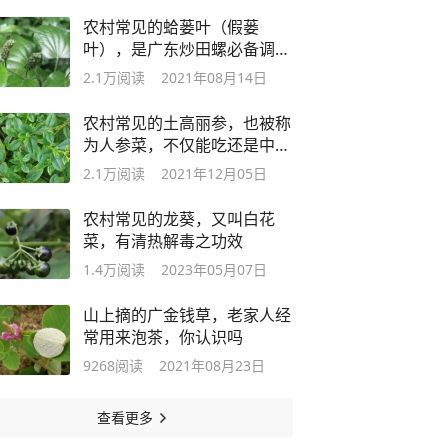
农村常见的蛤蒌叶（假蒌
叶），是广东炒田螺必备调
料，香味独特
2.1万
阅读
2021年08月14日
农村常见的土高丽参，也被称
为人参菜，不仅能吃还是中药
材
2.1万
阅读
2021年12月05日
农村常见的龙葵，又叫白花
菜，有清热解毒之功效
1.4万
阅读
2023年05月07日
山上摘的广金钱草，老家人经
常用来泡茶，你认识吗
9268
阅读
2021年08月23日
查看更多