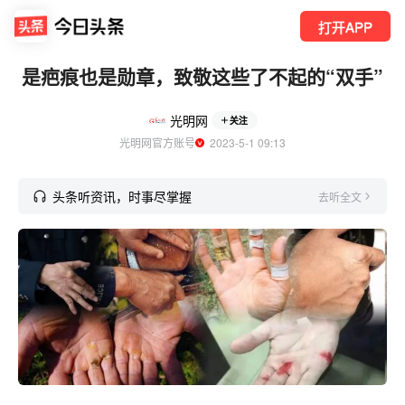
打开APP
是疤痕也是勋章，致敬这些了不起的“双手”
光明网
关注
光明网官方账号
  2023-5-1 09:13
头条听资讯，时事尽掌握
去听全文