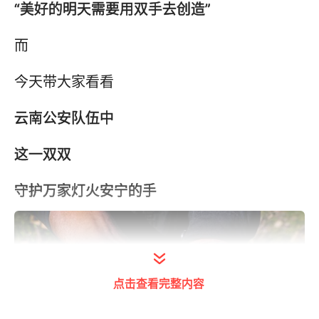
“美好的明天需要用双手去创造”
而
今天带大家看看
云南公安队伍中
这一双双
守护万家灯火安宁的手
点击查看完整内容