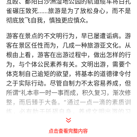
互殴、鄱阳白沙洲湿地公园的轨道缆车将白孔
雀碾压致死……旅游是为了放松身心，而不是
彻底放飞自我，慎独更应慎众。
游客在景点的不文明行为，早已屡遭诟病。游
客在景区任性而为，几成一种旅游亚文化。从
根由上看，游客在出游过程中，做出怎样的行
为，与个体公民素养有关。文明出游，需要个
体克制自己逾矩的欲望，将基本的道德律令付
之于实际行动。尽管自制力不太容易养成，但
所谓“礼本非一时一事而成，积久复习，渐次修
整，而后臻于大备。”通过一点一滴的素质训
练，必有助于砥砺自身，养成文明出游的习
惯。文明很小，体现在每个人的言行举止上。
点击查看完整内容
文明也很大，是个反映社会发展程度和国民素