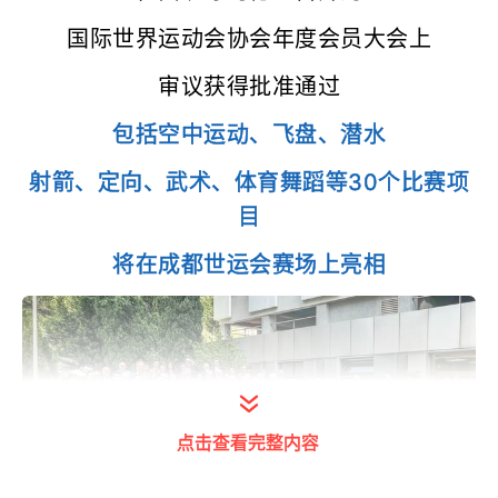
国际世界运动会协会年度会员大会上
审议获得批准通过
包括空中运动、飞盘、潜水
射箭、定向、武术、体育舞蹈等30个比赛项
目
将在成都世运会赛场上亮相
点击查看完整内容