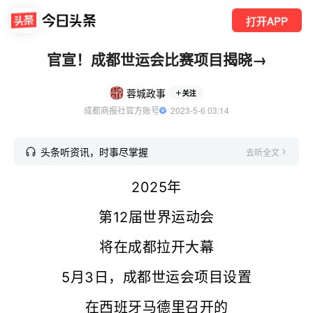
打开APP
官宣！成都世运会比赛项目揭晓→
蓉城政事
关注
成都商报社官方账号
  2023-5-6 03:14
头条听资讯，时事尽掌握
去听全文
2025年
第12届世界运动会
将在成都拉开大幕
5月3日，成都世运会项目设置
在西班牙马德里召开的