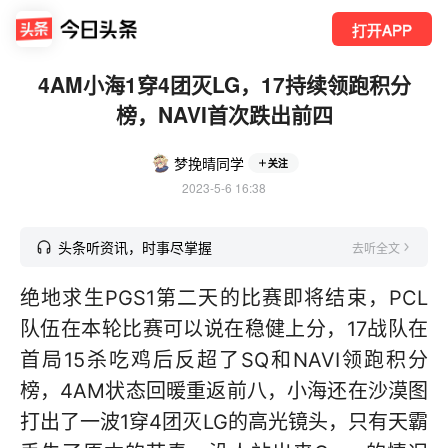
打开APP
4AM小海1穿4团灭LG，17持续领跑积分
榜，NAVI首次跌出前四
梦挽晴同学
关注
2023-5-6 16:38
头条听资讯，时事尽掌握
去听全文
绝地求生PGS1第二天的比赛即将结束，PCL
队伍在本轮比赛可以说在稳健上分，17战队在
首局15杀吃鸡后反超了SQ和NAVI领跑积分
榜，4AM状态回暖重返前八，小海还在沙漠图
打出了一波1穿4团灭LG的高光镜头，只有天霸