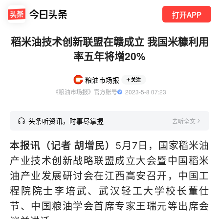
打开APP
稻米油技术创新联盟在赣成立 我国米糠利用
率五年将增20%
粮油市场报
关注
《粮油市场报》官方账号
  2023-5-8 07:23
头条听资讯，时事尽掌握
去听全文
本报讯（记者
胡增民
）
5月7日，
国家
稻米油
产业
技术
创新战略联盟成立大会暨中国稻米
油产业发展研讨会在江西高安召开，
中国工
程院院士李培武、
武汉轻工大学校长董仕
节
、
中国粮油学会首席专家王瑞元
等出席会