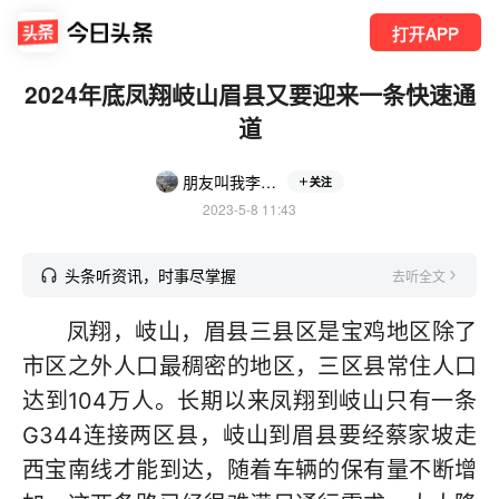
打开APP
2024年底凤翔岐山眉县又要迎来一条快速通
道
朋友叫我李地图
关注
2023-5-8 11:43
头条听资讯，时事尽掌握
去听全文
凤翔，岐山，眉县三县区是宝鸡地区除了
市区之外人口最稠密的地区，三区县常住人口
达到104万人。长期以来凤翔到岐山只有一条
G344连接两区县，岐山到眉县要经蔡家坡走
西宝南线才能到达，随着车辆的保有量不断增