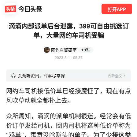
打开APP
滴滴内部派单后台泄露，399可自由挑选订
单，大量网约车司机受骗
网约车调研室
关注
2023-5-11 05:37
头条听资讯，时事尽掌握
去听全文
网约车司机接低价单已经接魔怔了，现在有点
风吹草动就全都扑上去。
众所周知，滴滴的派单机制很迷。经常会有低
价订单发给司机，圈内司机将这种低价单称为
“鸡单”，寓意没啥赚头的单子。
为了少接这类