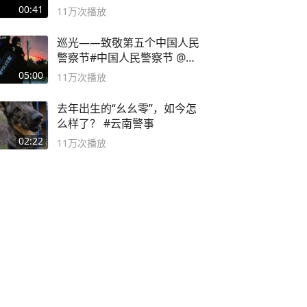
00:41
11万
次播放
巡光——致敬第五个中国人民
警察节#中国人民警察节 @抖
音小助手
05:00
11万
次播放
去年出生的“幺幺零”，如今怎
么样了？ #云南警事
02:22
11万
次播放