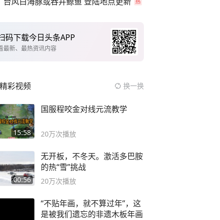
台风白海豚或吞并鲸鱼 登陆地点更新
扫码下载今日头条APP
看最新、最热资讯内容
精彩视频
换一换
国服程咬金对线元流教学
15:58
20万
次播放
无开板，不冬天。激活多巴胺
的热“雪”挑战
00:56
20万
次播放
“不贴年画，就不算过年”，这
是被我们遗忘的非遗木板年画