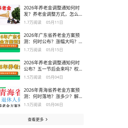
2026年养老金调整通知何时
发？养老金调整方式，怎么
变？
1.7万
阅读
05月11日
2026年广东省养老金方案预
测：何时公布？涨幅大吗？看
看！
1.7万
阅读
05月15日
2026年养老金调整通知何时
公布？五一节后会来吗？权威
分析来了！
1.5万
阅读
05月04日
2026年青海省养老金方案预
测：何时落地？涨多少？解读
来啦！
1.5万
阅读
05月06日
查看更多