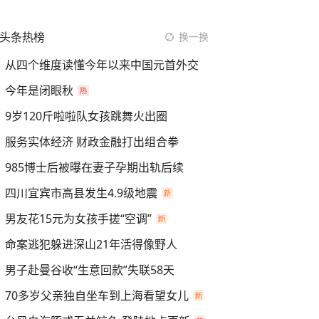
头条热榜
换一换
从四个维度读懂今年以来中国元首外交
今年是闭眼秋
9岁120斤啦啦队女孩跳舞火出圈
服务实体经济 财政金融打出组合拳
985博士后被曝在妻子孕期出轨后续
四川宜宾市高县发生4.9级地震
男友花15元为女孩手搓“空调”
命案逃犯躲进深山21年活得像野人
男子赴曼谷收“生意回款”失联58天
70多岁父亲独自坐车到上海看望女儿