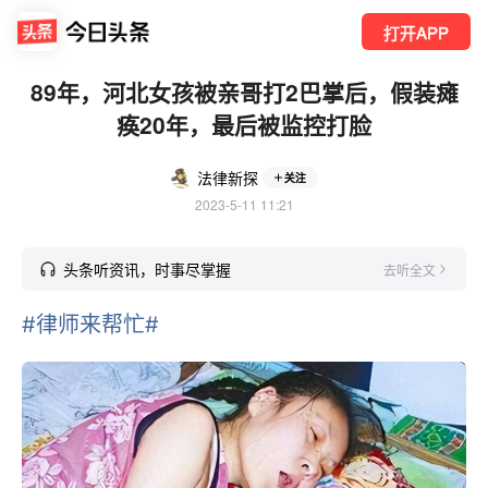
打开APP
89年，河北女孩被亲哥打2巴掌后，假装瘫
痪20年，最后被监控打脸
法律新探
关注
2023-5-11 11:21
头条听资讯，时事尽掌握
去听全文
#律师来帮忙#