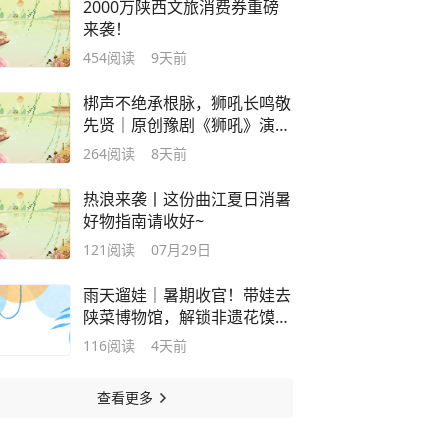
2000万陕西文旅消费券重磅
来袭！
454
阅读
9天前
梆声不绝承根脉，狮吼长鸣敬
先贤｜原创豫剧《狮吼》演出
圆满收官
264
阅读
8天前
热浪来袭丨这份曲江夏日消暑
好物指南请收好~
121
阅读
07月29日
雨天遛娃｜暑期收官！带娃去
陕菜博物馆，解锁非遗花馍研
学半日游
116
阅读
4天前
查看更多