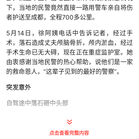
下，当地的民警竟然直接一路用警车亲自将伤
者护送至成都，全程700多公里。
5月14日，徐阿姨电话中告诉记者，经过手
术，落石造成丈夫颅脑骨折，颅内淤血，经过
手术生命已无大碍，现在正在重症监护室。她
由衷感谢当地民警的热心帮助，说他们是一家
的救命恩人，“这辈子见到的最好的警察”。
突发意外
自驾途中落石砸中头部
67岁的徐阿姨是上海人，5月初，她和丈夫崔
先生从上海飞到成都，借了一辆朋友的越野车
点击查看完整内容
开始了自驾甘孜之旅。这趟为期10余天的旅