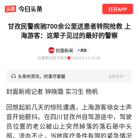
打开APP
甘孜民警疾驰700余公里送患者转院抢救 上
海游客：这辈子见过的最好的警察
封面新闻
关注
封面新闻官方账号
  2023-5-14 10:39
头条听资讯，时事尽掌握
去听全文
封面新闻记者 钟晓璐 实习生 杨帆
回想起前几天的惊险遭遇，上海游客徐女士声
音开始颤抖。在四川甘孜州自驾游途中，驾驶
员位置的老公被山上突然掉落的落石砸中头
部，流血不止，当地医疗条件有限的紧急情况