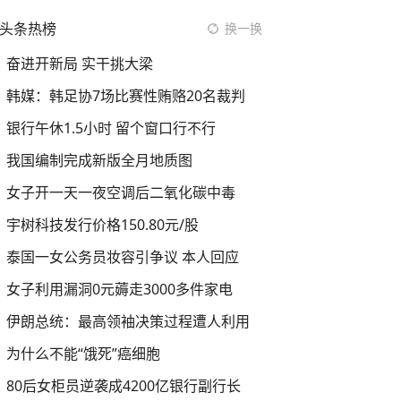
头条热榜
换一换
奋进开新局 实干挑大梁
韩媒：韩足协7场比赛性贿赂20名裁判
银行午休1.5小时 留个窗口行不行
我国编制完成新版全月地质图
女子开一天一夜空调后二氧化碳中毒
宇树科技发行价格150.80元/股
泰国一女公务员妆容引争议 本人回应
女子利用漏洞0元薅走3000多件家电
伊朗总统：最高领袖决策过程遭人利用
为什么不能“饿死”癌细胞
80后女柜员逆袭成4200亿银行副行长