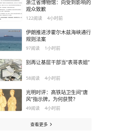
浙江省博物馆：向受到影响的
观众致歉
122
阅读
4小时前
伊朗推进涉霍尔木兹海峡通行
规则法案
97
阅读
1小时前
别再让基层干部当“表哥表姐”
58
阅读
4小时前
光明时评：高铁站卫生间“唐
风”指示牌，为何获赞？
49
阅读
4小时前
查看更多