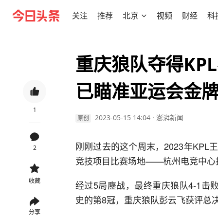
关注
推荐
北京
视频
财经
科
重庆狼队夺得KP
已瞄准亚运会金
1
2023-05-15 14:04
·
澎湃新闻
原创
刚刚过去的这个周末，2023年KP
2
竞技项目比赛场地——杭州电竞中心
收藏
经过5局鏖战，最终重庆狼队4-1
史的第8冠，重庆狼队彭云飞获评总决
分享