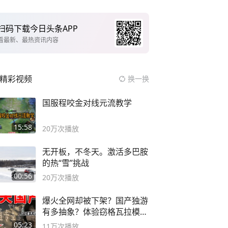
扫码下载今日头条APP
看最新、最热资讯内容
精彩视频
换一换
国服程咬金对线元流教学
15:58
20万
次播放
无开板，不冬天。激活多巴胺
的热“雪”挑战
00:56
20万
次播放
爆火全网却被下架？国产独游
有多抽象？体验窃格瓦拉模拟
器！
05:23
11万
次播放