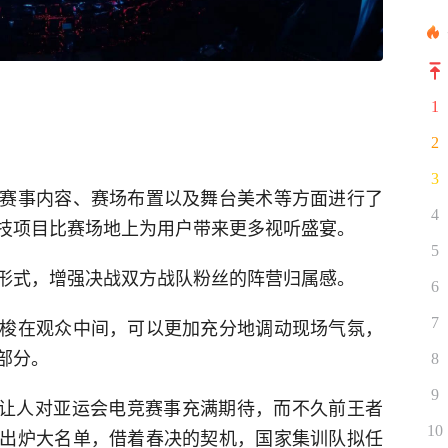
1
2
3
赛事内容、赛场布置以及舞台美术等方面进行了
4
技项目比赛场地上为用户带来更多视听盛宴。
5
形式，增强决战双方战队粉丝的阵营归属感。
6
梭在观众中间，可以更加充分地调动现场气氛，
7
部分。
8
9
不让人对亚运会电竞赛事充满期待，而不久前王者
10
出炉大名单，借着春决的契机，国家集训队拟任