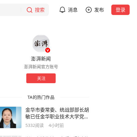
搜索
消息
发布
登录
澎湃新闻
澎湃新闻官方账号
关注
TA的热门作品
金华市委常委、统战部部长胡
敏已任金华职业技术大学党委
书记
5332
阅读
4小时前