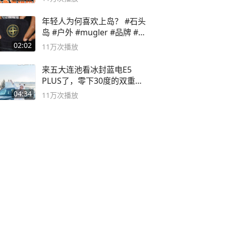
年轻人为何喜欢上岛？ #石头
岛 #户外 #mugler #品牌 #足
球流氓
02:02
11万
次播放
来五大连池看冰封蓝电E5
PLUS了，零下30度的双重冰
封40小时全录
04:34
11万
次播放